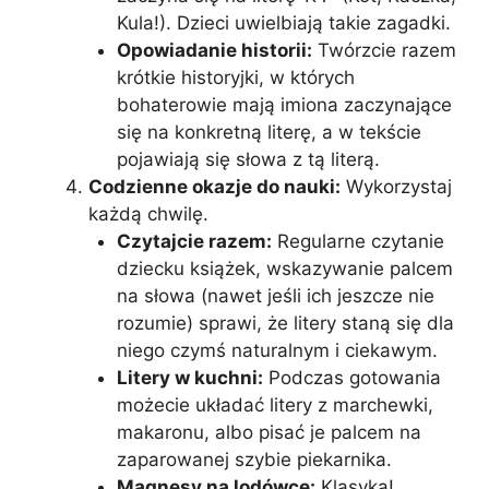
Kula!). Dzieci uwielbiają takie zagadki.
Opowiadanie historii:
Twórzcie razem
krótkie historyjki, w których
bohaterowie mają imiona zaczynające
się na konkretną literę, a w tekście
pojawiają się słowa z tą literą.
Codzienne okazje do nauki:
Wykorzystaj
każdą chwilę.
Czytajcie razem:
Regularne czytanie
dziecku książek, wskazywanie palcem
na słowa (nawet jeśli ich jeszcze nie
rozumie) sprawi, że litery staną się dla
niego czymś naturalnym i ciekawym.
Litery w kuchni:
Podczas gotowania
możecie układać litery z marchewki,
makaronu, albo pisać je palcem na
zaparowanej szybie piekarnika.
Magnesy na lodówce:
Klasyka!