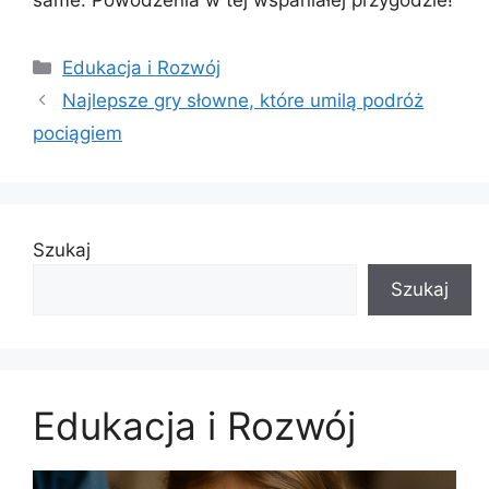
same. Powodzenia w tej wspaniałej przygodzie!
Kategorie
Edukacja i Rozwój
Najlepsze gry słowne, które umilą podróż
pociągiem
Szukaj
Szukaj
Edukacja i Rozwój