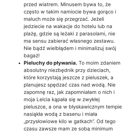
przed wiatrem. Minusem bywa to, że
często w takim namiocie bywa gorąco i
maluch może się przegrzać. Jeżeli
jedziecie na wakacje do hotelu lub na
plażę, gdzie są leżaki z parasolami, nie
ma sensu zabierać własnego zestawu.
Nie bądź wielbłądem i minimalizuj swój
bagaż!
Pieluchy do pływania.
To moim zdaniem
absolutny niezbędnik przy dzieciach,
które korzystają jeszcze z pieluszek, a
planujesz spędzać czas nad wodą. Nie
zapomnę raz, jak zapomniałam o nich i
moja Lelcia kąpała się w zwykłej
pieluszce, a ona w błyskawicznym tempie
nasiąkła wodą z basenu i miała
„przysłowiowe kilo w gatkach”. Od tego
czasu zawsze mam ze sobą minimum