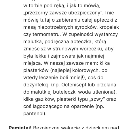
w torbie pod ręką, i jak to mówią,
„przezorny zawsze ubezpieczony”. I nie
mówię tutaj o zabieraniu całej apteczki z
masą niepotrzebnych syropków, kropelek
czy termometru. W zupełności wystarczy
malutka, podręczna apteczka, którą
zmieścisz w strunowym woreczku, aby
była lekka i zajmowała jak najmniej
miejsca. W naszej zawsze mam: kilka
plasterków (najlepiej kolorowych, bo
wtedy leczenie boli mniej!), coś do
dezynfekcji (np. Octenisept lub przelana
do malutkiej buteleczki woda utleniona),
kilka gazików, plasterki typu „szwy” oraz
coś łagodzącego na oparzenie (np.
pantenol).
Pamiętaj!
Bezpieczne wakacje z dzieckiem nad