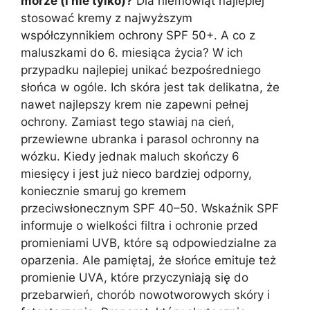
morze (i nie tylko)?
Dla niemowląt najlepiej
stosować kremy z najwyższym
współczynnikiem ochrony SPF 50+. A co z
maluszkami do 6. miesiąca życia? W ich
przypadku najlepiej unikać bezpośredniego
słońca w ogóle. Ich skóra jest tak delikatna, że
nawet najlepszy krem nie zapewni pełnej
ochrony. Zamiast tego stawiaj na cień,
przewiewne ubranka i parasol ochronny na
wózku. Kiedy jednak maluch skończy 6
miesięcy i jest już nieco bardziej odporny,
koniecznie smaruj go kremem
przeciwsłonecznym SPF 40–50. Wskaźnik SPF
informuje o wielkości filtra i ochronie przed
promieniami UVB, które są odpowiedzialne za
oparzenia. Ale pamiętaj, że słońce emituje też
promienie UVA, które przyczyniają się do
przebarwień, chorób nowotworowych skóry i