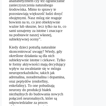
analfabetyzmem czy też ograniczanie
zanieczyszczenia naturalnego
środowiska. Mimo to sprawy te
pozostawiają większość ludzi dosyć
obojętnymi. Nasz mózg nie reaguje
bowiem na to, co jest obiektywnie
ważne lub słuszne, lecz tylko na to, co
sami uznajemy za istotne i znaczące
na podstawie naszej własnej,
subiektywnej oceny”.
Kiedy dzieci potrafią naturalnie
skoncentrować uwagę? Wtedy, gdy
określone działania są dla nich
subiektywnie istotne i ciekawe. Tylko
te formy aktywności mają decydujący
wpływ na uwalnianie się w mózgu
neuroprzekaźników, takich jak
adrenalina, noradrenalina i dopamina,
oraz peptydów (endorfiny,
enkefaliny). To one pobudzają
neurony do produkcji białek
niezbędnych do budowania nowych
połączeń neuronalnych, które są
odpowiedzialne za proces