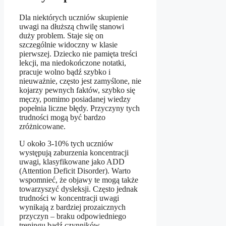
Dla niektórych uczniów skupienie
uwagi na dłuższą chwilę stanowi
duży problem. Staje się on
szczególnie widoczny w klasie
pierwszej. Dziecko nie pamięta treści
lekcji, ma niedokończone notatki,
pracuje wolno bądź szybko i
nieuważnie, często jest zamyślone, nie
kojarzy pewnych faktów, szybko się
męczy, pomimo posiadanej wiedzy
popełnia liczne błędy. Przyczyny tych
trudności mogą być bardzo
zróżnicowane.
U około 3-10% tych uczniów
występują zaburzenia koncentracji
uwagi, klasyfikowane jako ADD
(Attention Deficit Disorder). Warto
wspomnieć, że objawy te mogą także
towarzyszyć dysleksji. Często jednak
trudności w koncentracji uwagi
wynikają z bardziej prozaicznych
przyczyn – braku odpowiedniego
treningu bądź czynników