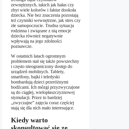
zewnętrznych, takich jak hałas czy
zbyt wiele kolorów i faktur dookoła
dziecka. Nie bez znaczenia pozostają
też czynniki wewnętrzne, jak stres czy
złe samopoczucie. Trudna sytuacja
rodzinna i związane z nią emocje
dziecka również negatywnie
wpływają na jego zdolności
poznawcze.
W ostatnich latach ogromnym
problemem stał się także powszechny
i często nieograniczony dostęp do
urządzeń mobilnych. Tablety,
smartfony, bajki i teledyski
bombardują dzieci przeróżnymi
bodźcami. Ich mózgi przyzwyczajone
są do ciągłej, wielopłaszczyznowej
stymulacji. Przez to bardziej
„zwyczajne” zajęcia coraz częściej
stają się dla nich mało interesujące.
Kiedy warto
skonsultować się ze