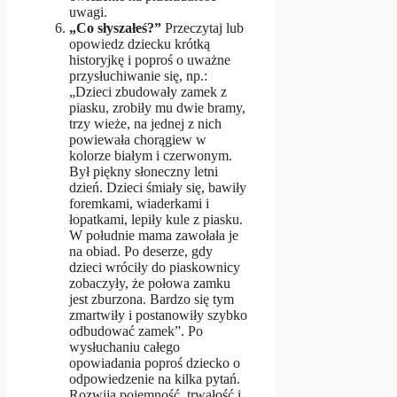
uwagi.
„Co słyszałeś?”
Przeczytaj lub
opowiedz dziecku krótką
historyjkę i poproś o uważne
przysłuchiwanie się, np.:
„Dzieci zbudowały zamek z
piasku, zrobiły mu dwie bramy,
trzy wieże, na jednej z nich
powiewała chorągiew w
kolorze białym i czerwonym.
Był piękny słoneczny letni
dzień. Dzieci śmiały się, bawiły
foremkami, wiaderkami i
łopatkami, lepiły kule z piasku.
W południe mama zawołała je
na obiad. Po deserze, gdy
dzieci wróciły do piaskownicy
zobaczyły, że połowa zamku
jest zburzona. Bardzo się tym
zmartwiły i postanowiły szybko
odbudować zamek”. Po
wysłuchaniu całego
opowiadania poproś dziecko o
odpowiedzenie na kilka pytań.
Rozwija pojemność, trwałość i