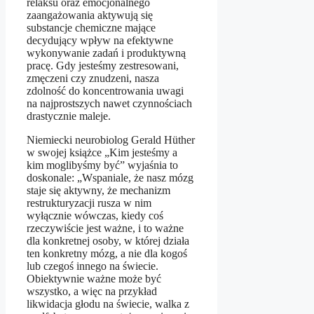
relaksu oraz emocjonalnego
zaangażowania aktywują się
substancje chemiczne mające
decydujący wpływ na efektywne
wykonywanie zadań i produktywną
pracę. Gdy jesteśmy zestresowani,
zmęczeni czy znudzeni, nasza
zdolność do koncentrowania uwagi
na najprostszych nawet czynnościach
drastycznie maleje.
Niemiecki neurobiolog Gerald Hüther
w swojej książce „Kim jesteśmy a
kim moglibyśmy być” wyjaśnia to
doskonale: „Wspaniale, że nasz mózg
staje się aktywny, że mechanizm
restrukturyzacji rusza w nim
wyłącznie wówczas, kiedy coś
rzeczywiście jest ważne, i to ważne
dla konkretnej osoby, w której działa
ten konkretny mózg, a nie dla kogoś
lub czegoś innego na świecie.
Obiektywnie ważne może być
wszystko, a więc na przykład
likwidacja głodu na świecie, walka z