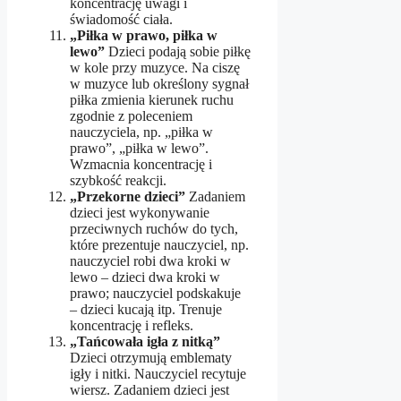
koncentrację uwagi i
świadomość ciała.
„Piłka w prawo, piłka w
lewo”
Dzieci podają sobie piłkę
w kole przy muzyce. Na ciszę
w muzyce lub określony sygnał
piłka zmienia kierunek ruchu
zgodnie z poleceniem
nauczyciela, np. „piłka w
prawo”, „piłka w lewo”.
Wzmacnia koncentrację i
szybkość reakcji.
„Przekorne dzieci”
Zadaniem
dzieci jest wykonywanie
przeciwnych ruchów do tych,
które prezentuje nauczyciel, np.
nauczyciel robi dwa kroki w
lewo – dzieci dwa kroki w
prawo; nauczyciel podskakuje
– dzieci kucają itp. Trenuje
koncentrację i refleks.
„Tańcowała igła z nitką”
Dzieci otrzymują emblematy
igły i nitki. Nauczyciel recytuje
wiersz. Zadaniem dzieci jest