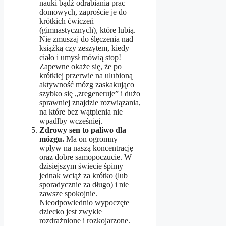
nauki bądź odrabiania prac
domowych, zaproście je do
krótkich ćwiczeń
(gimnastycznych), które lubią.
Nie zmuszaj do ślęczenia nad
książką czy zeszytem, kiedy
ciało i umysł mówią stop!
Zapewne okaże się, że po
krótkiej przerwie na ulubioną
aktywność mózg zaskakująco
szybko się „zregeneruje” i dużo
sprawniej znajdzie rozwiązania,
na które bez wątpienia nie
wpadłby wcześniej.
Zdrowy sen to paliwo dla
mózgu.
Ma on ogromny
wpływ na naszą koncentrację
oraz dobre samopoczucie. W
dzisiejszym świecie śpimy
jednak wciąż za krótko (lub
sporadycznie za długo) i nie
zawsze spokojnie.
Nieodpowiednio wypoczęte
dziecko jest zwykle
rozdrażnione i rozkojarzone.