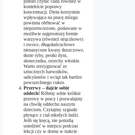
potrafi czynić cuda również w
kontekście poprawy
koncentracji. Dieta korzystnie
wpływająca na pracę mózgu
powinna obfitować w
nieprzetworzone, podawane w
możliwie najprostszej formie
warzywa (również strączkowe)
i owoce, długołańcuchowe
nienasycone kwasy tłuszczowe,
tłuste ryby, pestki dyni,
słonecznika, orzechy włoskie.
Warto zrezygnować ze
sztucznych barwników,
salicylanów i wciąż tak bardzo
powszechnego cukru.
Przerwy – dajcie sobie
oddech!
Róbmy sobie krótkie
przerwy w pracy i pozwalajmy
na chwilę oddechu naszym
dzieciom. Czytajmy sygnały
płynące z ciał młodych ludzi.
Jeśli się kręcą, nie potrafią
usiedzieć w miejscu podczas
lekcji czy w domu w trakcie