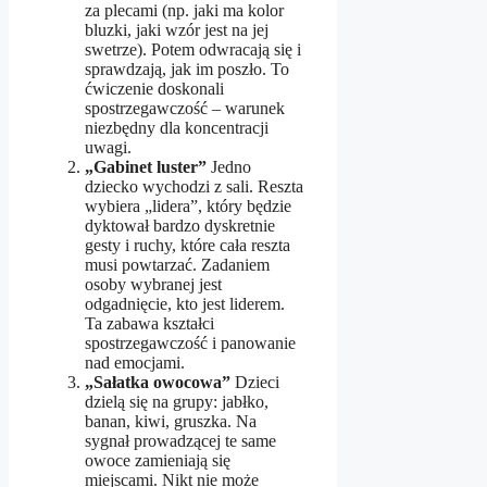
za plecami (np. jaki ma kolor
bluzki, jaki wzór jest na jej
swetrze). Potem odwracają się i
sprawdzają, jak im poszło. To
ćwiczenie doskonali
spostrzegawczość – warunek
niezbędny dla koncentracji
uwagi.
„Gabinet luster”
Jedno
dziecko wychodzi z sali. Reszta
wybiera „lidera”, który będzie
dyktował bardzo dyskretnie
gesty i ruchy, które cała reszta
musi powtarzać. Zadaniem
osoby wybranej jest
odgadnięcie, kto jest liderem.
Ta zabawa kształci
spostrzegawczość i panowanie
nad emocjami.
„Sałatka owocowa”
Dzieci
dzielą się na grupy: jabłko,
banan, kiwi, gruszka. Na
sygnał prowadzącej te same
owoce zamieniają się
miejscami. Nikt nie może