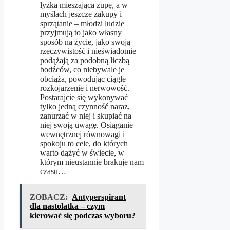
łyżka mieszająca zupę, a w
myślach jeszcze zakupy i
sprzątanie – młodzi ludzie
przyjmują to jako własny
sposób na życie, jako swoją
rzeczywistość i nieświadomie
podążają za podobną liczbą
bodźców, co niebywale je
obciąża, powodując ciągłe
rozkojarzenie i nerwowość.
Postarajcie się wykonywać
tylko jedną czynność naraz,
zanurzać w niej i skupiać na
niej swoją uwagę. Osiąganie
wewnętrznej równowagi i
spokoju to cele, do których
warto dążyć w świecie, w
którym nieustannie brakuje nam
czasu…
ZOBACZ:
Antyperspirant
dla nastolatka – czym
kierować się podczas wyboru?