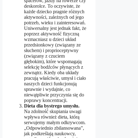
spacerów, jazdy na rowerze czy
deskorolce. To oczywiste, że
każde dziecko pragnie różnych
aktywności, zależnych od jego
potrzeb, wieku i zainteresowań.
Uniwersalny jest jednak fakt, że
poprzez aktywność fizyczną
wzmacniasz u dzieci układ
przedsionkowy (związany ze
słuchem) i proprioceptywny
(związany z czuciem
głębokim), które wspomagają
selekcję bodźców płynących z
zewnątrz. Kiedy oba układy
pracują właściwie, umysł i ciało
naszych dzieci funkcjonują
sprawnie i wydajnie, co
niewątpliwie przyczynia się do
poprawy koncentracji.
Dieta dla bystrego umysłu.
Na zdolność skupiania uwagi
wpływa również dieta, którą
serwujemy małym odkrywcom.
„Odpowiednio zbilansowana”,
jak podkreślają naukowcy,