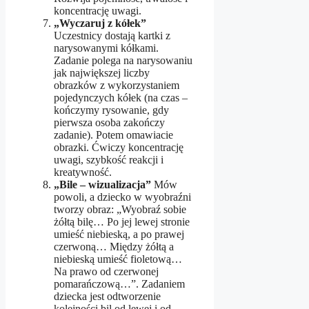
koncentrację uwagi.
„Wyczaruj z kółek”
Uczestnicy dostają kartki z
narysowanymi kółkami.
Zadanie polega na narysowaniu
jak największej liczby
obrazków z wykorzystaniem
pojedynczych kółek (na czas –
kończymy rysowanie, gdy
pierwsza osoba zakończy
zadanie). Potem omawiacie
obrazki. Ćwiczy koncentrację
uwagi, szybkość reakcji i
kreatywność.
„Bile – wizualizacja”
Mów
powoli, a dziecko w wyobraźni
tworzy obraz: „Wyobraź sobie
żółtą bilę… Po jej lewej stronie
umieść niebieską, a po prawej
czerwoną… Między żółtą a
niebieską umieść fioletową…
Na prawo od czerwonej
pomarańczową…”. Zadaniem
dziecka jest odtworzenie
kolejności bil od lewej i od