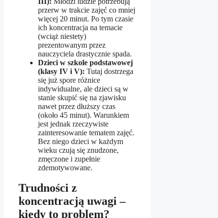
III):
Młodzi ludzie potrzebują
przerw w trakcie zajęć co mniej
więcej 20 minut. Po tym czasie
ich koncentracja na temacie
(wciąż niestety)
prezentowanym przez
nauczyciela drastycznie spada.
Dzieci w szkole podstawowej
(klasy IV i V):
Tutaj dostrzega
się już spore różnice
indywidualne, ale dzieci są w
stanie skupić się na zjawisku
nawet przez dłuższy czas
(około 45 minut). Warunkiem
jest jednak rzeczywiste
zainteresowanie tematem zajęć.
Bez niego dzieci w każdym
wieku czują się znudzone,
zmęczone i zupełnie
zdemotywowane.
Trudności z
koncentracją uwagi –
kiedy to problem?