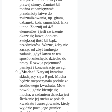
prawej strony. Zamiast bil
można zapamiętywać
przedmioty łatwe do
zwizualizowania, np. gitara,
dzbanek, koń, samochód, lalka
i inne. Zacznij od 4-5
elementów i jeśli ćwiczenie
okaże się łatwe, dopiero
zwiększaj ilość bil bądź
przedmiotów. Ważne, żeby nie
zacząć od zbyt trudnego
zadania, gdyż łatwo w ten
sposób zniechęcić dziecko do
pracy. Rozwija pojemność
pamięci i koncentrację uwagi.
„Mucha”
Narysuj kwadrat
składający się z 9 pól. Mucha
będzie rozpoczynała podróż ze
środkowego kwadratu. Mów
powoli, gdzie kieruje się
mucha, a zadaniem dziecka jest
śledzenie jej ruchu w polach
kwadratu i zareagowanie, kiedy
wyjdzie poza jego granice.