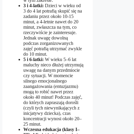
w tym zakresie.
3 i 4-latki:
Dzieci w wieku od
3 do 4 lat potrafią skupić się na
zadaniu przez około 10-15
minut, a 4-letnie nawet do 20
minut, zwłaszcza na tym, co
rzeczywiście je zainteresuje.
Jednak uwagę dowolną
podczas zorganizowanych
zajęć potrafią utrzymać zwykle
do 10 minut.
5 i 6-latki:
W wieku 5–6 lat
maluchy nieco dłużej utrzymują
uwagę na danym przedmiocie
czy sytuacji. W momencie
silnego emocjonalnego
zaangażowania (entuzjazmu)
mogą to robić nawet przez
około 40 minut! Podczas zajęć,
do których zapraszają dorośli
(czyli tych niewynikających z
inicjatywy dziecka), czas
koncentracji wynosi około 20–
25 minut.
Wczesna edukacja (klasy I–