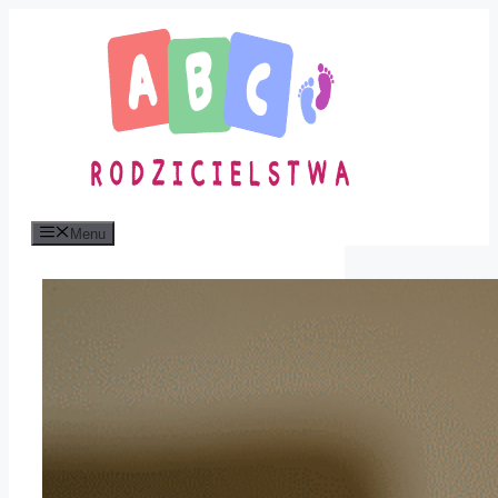
Przejdź
do
treści
Menu