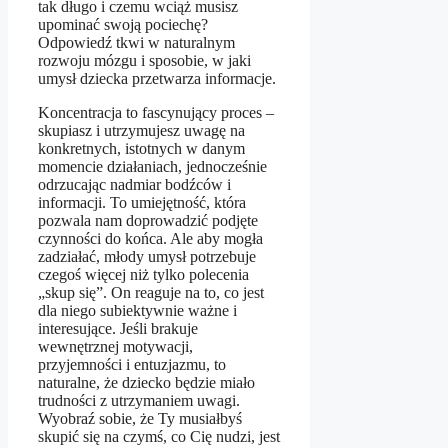
tak długo i czemu wciąż musisz
upominać swoją pociechę?
Odpowiedź tkwi w naturalnym
rozwoju mózgu i sposobie, w jaki
umysł dziecka przetwarza informacje.
Koncentracja to fascynujący proces –
skupiasz i utrzymujesz uwagę na
konkretnych, istotnych w danym
momencie działaniach, jednocześnie
odrzucając nadmiar bodźców i
informacji. To umiejętność, która
pozwala nam doprowadzić podjęte
czynności do końca. Ale aby mogła
zadziałać, młody umysł potrzebuje
czegoś więcej niż tylko polecenia
„skup się”. On reaguje na to, co jest
dla niego subiektywnie ważne i
interesujące. Jeśli brakuje
wewnętrznej motywacji,
przyjemności i entuzjazmu, to
naturalne, że dziecko będzie miało
trudności z utrzymaniem uwagi.
Wyobraź sobie, że Ty musiałbyś
skupić się na czymś, co Cię nudzi, jest