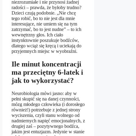
niezrozumiałe i nie przynosi żadnej
radości – prawda, że byłoby trudno?
Dzieci czują podobnie. „Nie chcę
tego robić, bo to nie jest dla mnie
interesujące, nie umiem się na tym
zatrzymać, bo to jest nudne” – to ich
wewnętrzny głos. Ich ciało
instynktownie poszukuje bodźców,
dlatego wciąż się kręcą i uciekają do
przyjemnych miejsc w wyobraźni.
Ile minut koncentracji
ma przeciętny 6-latek i
jak to wykorzystać?
Neurobiologia mówi jasno: aby w
pełni skupić się na danej czynności,
mózg młodego człowieka (i dorosłego
również!) potrzebuje z jednej strony
wyciszenia, czyli stanu wolnego od
nadmiernych napięć emocjonalnych, z
drugiej zaś – pozytywnego bodźca,
jakim jest entuzjazm. Jedynie w stanie