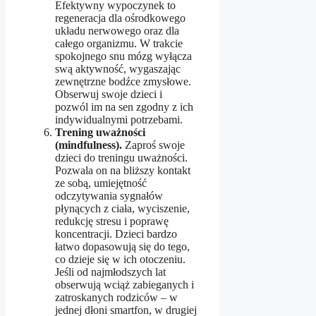
Efektywny wypoczynek to
regeneracja dla ośrodkowego
układu nerwowego oraz dla
całego organizmu. W trakcie
spokojnego snu mózg wyłącza
swą aktywność, wygaszając
zewnętrzne bodźce zmysłowe.
Obserwuj swoje dzieci i
pozwól im na sen zgodny z ich
indywidualnymi potrzebami.
Trening uważności
(mindfulness).
Zaproś swoje
dzieci do treningu uważności.
Pozwala on na bliższy kontakt
ze sobą, umiejętność
odczytywania sygnałów
płynących z ciała, wyciszenie,
redukcję stresu i poprawę
koncentracji. Dzieci bardzo
łatwo dopasowują się do tego,
co dzieje się w ich otoczeniu.
Jeśli od najmłodszych lat
obserwują wciąż zabieganych i
zatroskanych rodziców – w
jednej dłoni smartfon, w drugiej