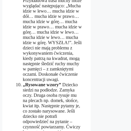
Przykładowa trasa muchy może
wyglądać następująco: „Mucha
idzie w lewo… mucha idzie w
dół… mucha idzie w prawo…
mucha idzie w górę… mucha
idzie w prawo… mucha idzie w
górę… mucha idzie w lewo…
mucha idzie w lewo… mucha
idzie w górę. WYSZŁA!”. Jeśli
dzieci nie mają problemu z
wykonywaniem ćwiczenia,
kiedy patrzą na kwadrat, mogą
następnie śledzić ruchy muchy
w pamięci – z zamkniętymi
oczami. Doskonałe ćwiczenie
koncentracji uwagi.
„Rysowane wzory”
Dziecko
siedzi na podłodze. Zamyka
oczy. Druga osoba rysuje mu
na plecach np. domek, słońce,
kwiat itp. Następnie pytamy je,
co zostało narysowane. Jeśli
dziecko nie potrafi
odpowiedzieć na pytanie –
czynność powtarzamy. Ćwiczy