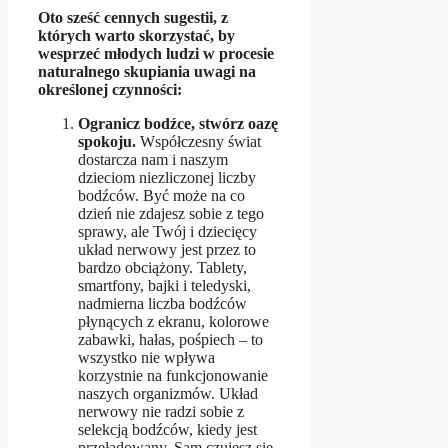
Oto sześć cennych sugestii, z
których warto skorzystać, by
wesprzeć młodych ludzi w procesie
naturalnego skupiania uwagi na
określonej czynności:
Ogranicz bodźce, stwórz oazę
spokoju.
Współczesny świat
dostarcza nam i naszym
dzieciom niezliczonej liczby
bodźców. Być może na co
dzień nie zdajesz sobie z tego
sprawy, ale Twój i dziecięcy
układ nerwowy jest przez to
bardzo obciążony. Tablety,
smartfony, bajki i teledyski,
nadmierna liczba bodźców
płynących z ekranu, kolorowe
zabawki, hałas, pośpiech – to
wszystko nie wpływa
korzystnie na funkcjonowanie
naszych organizmów. Układ
nerwowy nie radzi sobie z
selekcją bodźców, kiedy jest
przeładowany. Sam czujesz się