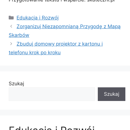
Kategorie
Edukacja i Rozwój
Zorganizuj Niezapomnianą Przygodę z Mapą
Skarbów
Zbuduj domowy projektor z kartonu i
telefonu krok po kroku
Szukaj
Szukaj