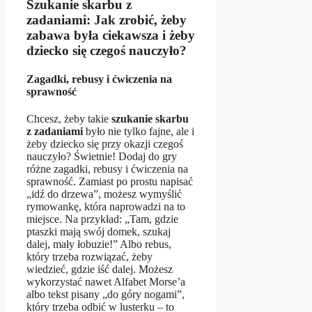
Szukanie skarbu z
zadaniami: Jak zrobić, żeby
zabawa była ciekawsza i żeby
dziecko się czegoś nauczyło?
Zagadki, rebusy i ćwiczenia na
sprawność
Chcesz, żeby takie
szukanie skarbu
z zadaniami
było nie tylko fajne, ale i
żeby dziecko się przy okazji czegoś
nauczyło? Świetnie! Dodaj do gry
różne zagadki, rebusy i ćwiczenia na
sprawność. Zamiast po prostu napisać
„idź do drzewa”, możesz wymyślić
rymowankę, która naprowadzi na to
miejsce. Na przykład: „Tam, gdzie
ptaszki mają swój domek, szukaj
dalej, mały łobuzie!” Albo rebus,
który trzeba rozwiązać, żeby
wiedzieć, gdzie iść dalej. Możesz
wykorzystać nawet Alfabet Morse’a
albo tekst pisany „do góry nogami”,
który trzeba odbić w lusterku – to