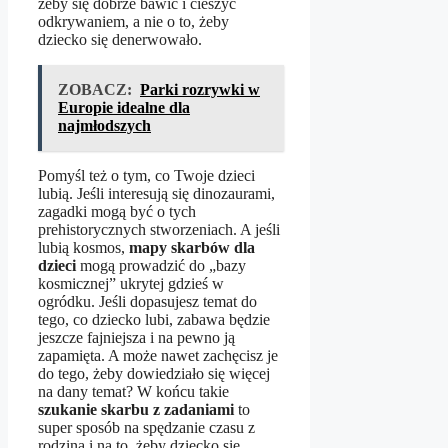
żeby się dobrze bawić i cieszyć
odkrywaniem, a nie o to, żeby
dziecko się denerwowało.
ZOBACZ:
Parki rozrywki w
Europie idealne dla
najmłodszych
Pomyśl też o tym, co Twoje dzieci
lubią. Jeśli interesują się dinozaurami,
zagadki mogą być o tych
prehistorycznych stworzeniach. A jeśli
lubią kosmos,
mapy skarbów dla
dzieci
mogą prowadzić do „bazy
kosmicznej” ukrytej gdzieś w
ogródku. Jeśli dopasujesz temat do
tego, co dziecko lubi, zabawa będzie
jeszcze fajniejsza i na pewno ją
zapamięta. A może nawet zachęcisz je
do tego, żeby dowiedziało się więcej
na dany temat? W końcu takie
szukanie skarbu z zadaniami
to
super sposób na spędzanie czasu z
rodziną i na to, żeby dziecko się