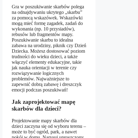
Gra w poszukiwanie skarbów polega
na odnajdywaniu ukrytego „skarbu”
za pomocą wskazówek. Wskazówki
mogą mieć formę zagadek, zadań do
wykonania (np. 10 przysiadów),
rebusów lub fragmentów mapy.
Poszukiwanie skarbu to idealna
zabawa na urodziny, piknik czy Dzień
Dziecka. Możesz dostosować poziom
trudności do wieku dzieci, a także
włączyć elementy edukacyjne, takie
jak nauka orientacji w terenie czy
rozwiązywanie logicznych
problemów. Najważniejsze to
zapewnić dobrą zabawę i dreszczyk
emocji podczas poszukiwań!
Jak zaprojektować mapę
skarbów dla dzieci?
Projektowanie mapy skarbów dla
dzieci zaczyna się od wyboru terenu –
może to być ogród, park, a nawet
pokój w domu. Narysuj uproszczony