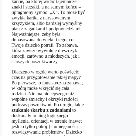
karcie, na której widać tajemnicze
znaki i strzałki, a na samym końcu –
upragniony symbol „X”. To może być
zwykła kartka z narysowanym
krzyżykiem, albo bardziej wymyślny
plan z zagadkami i podpowiedziami.
Najważniejsze, żeby była
dopasowana do wieku i tego, co
Twoje dziecko potrafi. To zabawa,
która zawsze wywołuje dreszczyk
emocji, zarówno u młodszych, jak i
starszych poszukiwaczy.
Dlaczego w ogóle warto poświęcić
czas na przygotowanie takiej mapy?
Po pierwsze, to fantastyczna zabawa,
w którą może wkręcić się cała
rodzina. Nie ma nic lepszego niż
wspólne śmiechy i okrzyki radości
podczas poszukiwań. Po drugie, takie
szukanie skarbu z zadaniami
to
doskonały trening logicznego
myślenia, orientacji w terenie (nawet
jeśli to tylko pokój!) i umiejętności
rozwiązywania problemów. Dziecko