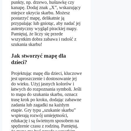
punkty, np. drzewo, huśtawkę czy
kanapę. Dodaj znak „X”, wskazujący
miejsce ukrycia skarbu. Możesz
postarzyć mapę, delikatnie ją
przypalając lub gniotąc, aby nadać jej
autentyczny wygląd pirackiej mapy.
Pamiętaj, że liczy się przede
wszystkim dobra zabawa i radość z
szukania skarbu!
Jak stworzyć mapę dla
dzieci?
Projektując mapę dla dzieci, kluczowe
jest uproszczenie i dostosowanie jej
do wieku. Użyj jasnych kolorów i
łatwych do rozpoznania symboli. Jeśli
to mapa do szukania skarbu, oznacz
trasę krok po kroku, dodając zabawne
zadania lub zagadki na każdym
etapie. Gry typu „szukanie skarbu”
wspierają rozwój umiejętności,
edukację i są świetnym sposobem na
spędzenie czasu z rodziną. Pamiętaj,