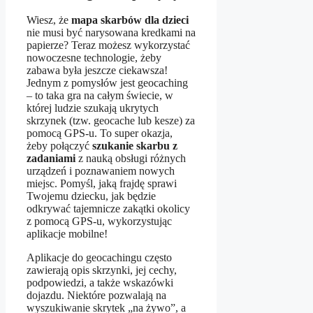
Wiesz, że
mapa skarbów dla dzieci
nie musi być narysowana kredkami na
papierze? Teraz możesz wykorzystać
nowoczesne technologie, żeby
zabawa była jeszcze ciekawsza!
Jednym z pomysłów jest geocaching
– to taka gra na całym świecie, w
której ludzie szukają ukrytych
skrzynek (tzw. geocache lub kesze) za
pomocą GPS-u. To super okazja,
żeby połączyć
szukanie skarbu z
zadaniami
z nauką obsługi różnych
urządzeń i poznawaniem nowych
miejsc. Pomyśl, jaką frajdę sprawi
Twojemu dziecku, jak będzie
odkrywać tajemnicze zakątki okolicy
z pomocą GPS-u, wykorzystując
aplikacje mobilne!
Aplikacje do geocachingu często
zawierają opis skrzynki, jej cechy,
podpowiedzi, a także wskazówki
dojazdu. Niektóre pozwalają na
wyszukiwanie skrytek „na żywo”, a