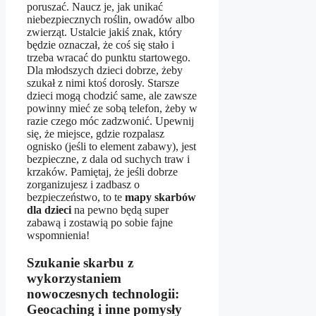
poruszać. Naucz je, jak unikać
niebezpiecznych roślin, owadów albo
zwierząt. Ustalcie jakiś znak, który
będzie oznaczał, że coś się stało i
trzeba wracać do punktu startowego.
Dla młodszych dzieci dobrze, żeby
szukał z nimi ktoś dorosły. Starsze
dzieci mogą chodzić same, ale zawsze
powinny mieć ze sobą telefon, żeby w
razie czego móc zadzwonić. Upewnij
się, że miejsce, gdzie rozpalasz
ognisko (jeśli to element zabawy), jest
bezpieczne, z dala od suchych traw i
krzaków. Pamiętaj, że jeśli dobrze
zorganizujesz i zadbasz o
bezpieczeństwo, to te
mapy skarbów
dla dzieci
na pewno będą super
zabawą i zostawią po sobie fajne
wspomnienia!
Szukanie skarbu z
wykorzystaniem
nowoczesnych technologii:
Geocaching i inne pomysły