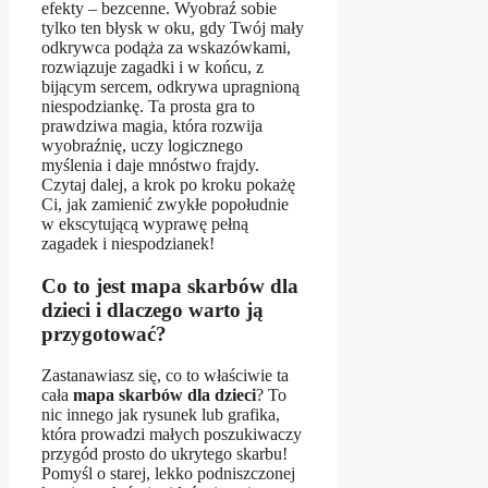
efekty – bezcenne. Wyobraź sobie
tylko ten błysk w oku, gdy Twój mały
odkrywca podąża za wskazówkami,
rozwiązuje zagadki i w końcu, z
bijącym sercem, odkrywa upragnioną
niespodziankę. Ta prosta gra to
prawdziwa magia, która rozwija
wyobraźnię, uczy logicznego
myślenia i daje mnóstwo frajdy.
Czytaj dalej, a krok po kroku pokażę
Ci, jak zamienić zwykłe popołudnie
w ekscytującą wyprawę pełną
zagadek i niespodzianek!
Co to jest mapa skarbów dla
dzieci i dlaczego warto ją
przygotować?
Zastanawiasz się, co to właściwie ta
cała
mapa skarbów dla dzieci
? To
nic innego jak rysunek lub grafika,
która prowadzi małych poszukiwaczy
przygód prosto do ukrytego skarbu!
Pomyśl o starej, lekko podniszczonej