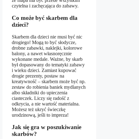
że mapa ma być przede wszystkim
czytelna i zachęcająca do zabawy.
Co może być skarbem dla
dzieci?
Skarbem dla dzieci nie musi być nic
drogiego! Mogą to być słodycze,
drobne zabawki, naklejki, kolorowe
balony, a nawet własnoręcznie
wykonane medale. Ważne, by skarb
był dopasowany do tematyki zabawy
i wieku dzieci. Zamiast kupować
drogie prezenty, postaw na
kreatywność – skarbem może być np.
zestaw do robienia baniek mydlanych
albo składniki do upieczenia
ciasteczek. Liczy się radość z
odkrycia, a nie wartość materialna.
Możesz też ukryć świeczkę
urodzinową, jeśli to impreza!
Jak się gra w poszukiwanie
skarbów?