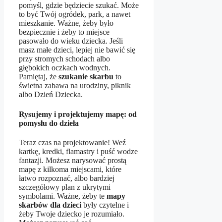
pomyśl, gdzie będziecie szukać. Może
to być Twój ogródek, park, a nawet
mieszkanie. Ważne, żeby było
bezpiecznie i żeby to miejsce
pasowało do wieku dziecka. Jeśli
masz małe dzieci, lepiej nie bawić się
przy stromych schodach albo
głębokich oczkach wodnych.
Pamiętaj, że
szukanie skarbu
to
świetna zabawa na urodziny, piknik
albo Dzień Dziecka.
Rysujemy i projektujemy mapę: od
pomysłu do dzieła
Teraz czas na projektowanie! Weź
kartkę, kredki, flamastry i puść wodze
fantazji. Możesz narysować prostą
mapę z kilkoma miejscami, które
łatwo rozpoznać, albo bardziej
szczegółowy plan z ukrytymi
symbolami. Ważne, żeby te
mapy
skarbów dla dzieci
były czytelne i
żeby Twoje dziecko je rozumiało.