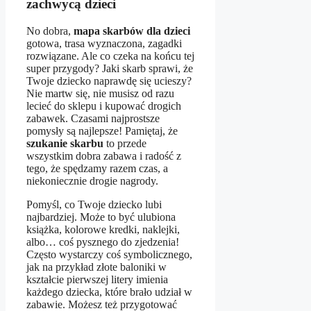
zachwycą dzieci
No dobra,
mapa skarbów dla dzieci
gotowa, trasa wyznaczona, zagadki
rozwiązane. Ale co czeka na końcu tej
super przygody? Jaki skarb sprawi, że
Twoje dziecko naprawdę się ucieszy?
Nie martw się, nie musisz od razu
lecieć do sklepu i kupować drogich
zabawek. Czasami najprostsze
pomysły są najlepsze! Pamiętaj, że
szukanie skarbu
to przede
wszystkim dobra zabawa i radość z
tego, że spędzamy razem czas, a
niekoniecznie drogie nagrody.
Pomyśl, co Twoje dziecko lubi
najbardziej. Może to być ulubiona
książka, kolorowe kredki, naklejki,
albo… coś pysznego do zjedzenia!
Często wystarczy coś symbolicznego,
jak na przykład złote baloniki w
kształcie pierwszej litery imienia
każdego dziecka, które brało udział w
zabawie. Możesz też przygotować