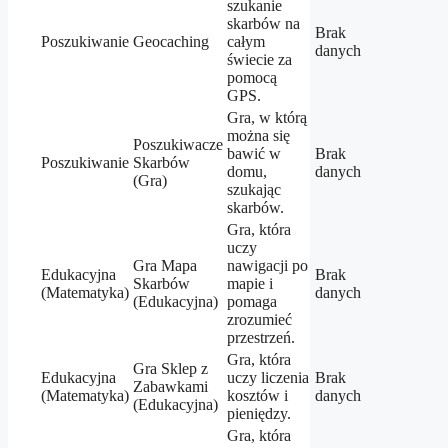
szukanie
skarbów na
Brak
Poszukiwanie
Geocaching
całym
danych
świecie za
pomocą
GPS.
Gra, w którą
można się
Poszukiwacze
bawić w
Brak
Poszukiwanie
Skarbów
domu,
danych
(Gra)
szukając
skarbów.
Gra, która
uczy
Gra Mapa
nawigacji po
Edukacyjna
Brak
Skarbów
mapie i
(Matematyka)
danych
(Edukacyjna)
pomaga
zrozumieć
przestrzeń.
Gra, która
Gra Sklep z
Edukacyjna
uczy liczenia
Brak
Zabawkami
(Matematyka)
kosztów i
danych
(Edukacyjna)
pieniędzy.
Gra, która