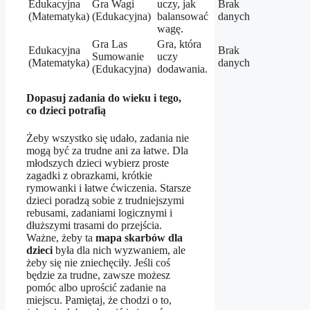
Edukacyjna
Gra Wagi
uczy, jak
Brak
(Matematyka)
(Edukacyjna)
balansować
danych
wagę.
Gra Las
Gra, która
Edukacyjna
Brak
Sumowanie
uczy
(Matematyka)
danych
(Edukacyjna)
dodawania.
Dopasuj zadania do wieku i tego,
co dzieci potrafią
Żeby wszystko się udało, zadania nie
mogą być za trudne ani za łatwe. Dla
młodszych dzieci wybierz proste
zagadki z obrazkami, krótkie
rymowanki i łatwe ćwiczenia. Starsze
dzieci poradzą sobie z trudniejszymi
rebusami, zadaniami logicznymi i
dłuższymi trasami do przejścia.
Ważne, żeby ta
mapa skarbów dla
dzieci
była dla nich wyzwaniem, ale
żeby się nie zniechęciły. Jeśli coś
będzie za trudne, zawsze możesz
pomóc albo uprościć zadanie na
miejscu. Pamiętaj, że chodzi o to,