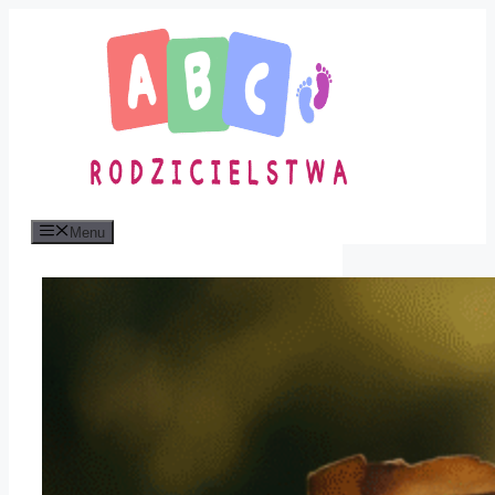
Przejdź
do
treści
Menu