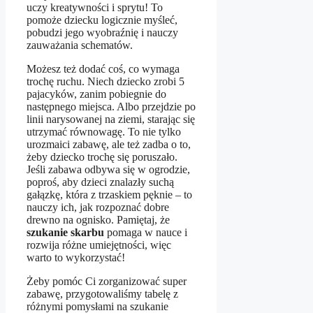
uczy kreatywności i sprytu! To
pomoże dziecku logicznie myśleć,
pobudzi jego wyobraźnię i nauczy
zauważania schematów.
Możesz też dodać coś, co wymaga
trochę ruchu. Niech dziecko zrobi 5
pajacyków, zanim pobiegnie do
następnego miejsca. Albo przejdzie po
linii narysowanej na ziemi, starając się
utrzymać równowagę. To nie tylko
urozmaici zabawę, ale też zadba o to,
żeby dziecko trochę się poruszało.
Jeśli zabawa odbywa się w ogrodzie,
poproś, aby dzieci znalazły suchą
gałązkę, która z trzaskiem pęknie – to
nauczy ich, jak rozpoznać dobre
drewno na ognisko. Pamiętaj, że
szukanie skarbu
pomaga w nauce i
rozwija różne umiejętności, więc
warto to wykorzystać!
Żeby pomóc Ci zorganizować super
zabawę, przygotowaliśmy tabelę z
różnymi pomysłami na szukanie