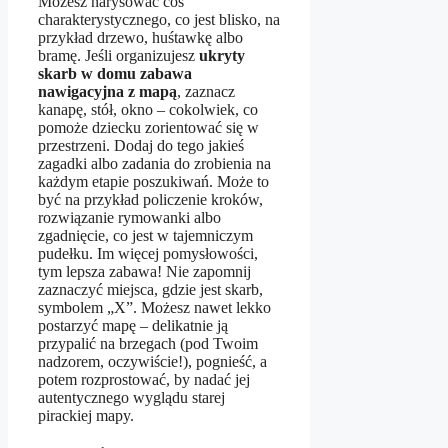
Możesz narysować coś
charakterystycznego, co jest blisko, na
przykład drzewo, huśtawkę albo
bramę. Jeśli organizujesz
ukryty
skarb w domu zabawa
nawigacyjna z mapą
, zaznacz
kanapę, stół, okno – cokolwiek, co
pomoże dziecku zorientować się w
przestrzeni. Dodaj do tego jakieś
zagadki albo zadania do zrobienia na
każdym etapie poszukiwań. Może to
być na przykład policzenie kroków,
rozwiązanie rymowanki albo
zgadnięcie, co jest w tajemniczym
pudełku. Im więcej pomysłowości,
tym lepsza zabawa! Nie zapomnij
zaznaczyć miejsca, gdzie jest skarb,
symbolem „X”. Możesz nawet lekko
postarzyć mapę – delikatnie ją
przypalić na brzegach (pod Twoim
nadzorem, oczywiście!), pognieść, a
potem rozprostować, by nadać jej
autentycznego wyglądu starej
pirackiej mapy.