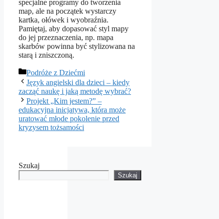
specjalne programy do tworzenia
map, ale na początek wystarczy
kartka, ołówek i wyobraźnia.
Pamiętaj, aby dopasować styl mapy
do jej przeznaczenia, np. mapa
skarbów powinna być stylizowana na
starą i zniszczoną.
Kategorie
Podróże z Dziećmi
Język angielski dla dzieci – kiedy
zacząć naukę i jaką metodę wybrać?
Projekt „Kim jestem?” –
edukacyjna inicjatywa, która może
uratować młode pokolenie przed
kryzysem tożsamości
Szukaj
Szukaj