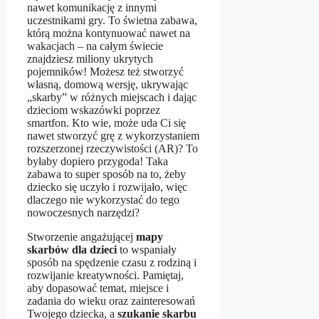
nawet komunikację z innymi
uczestnikami gry. To świetna zabawa,
którą można kontynuować nawet na
wakacjach – na całym świecie
znajdziesz miliony ukrytych
pojemników! Możesz też stworzyć
własną, domową wersję, ukrywając
„skarby” w różnych miejscach i dając
dzieciom wskazówki poprzez
smartfon. Kto wie, może uda Ci się
nawet stworzyć grę z wykorzystaniem
rozszerzonej rzeczywistości (AR)? To
byłaby dopiero przygoda! Taka
zabawa to super sposób na to, żeby
dziecko się uczyło i rozwijało, więc
dlaczego nie wykorzystać do tego
nowoczesnych narzędzi?
Stworzenie angażującej
mapy
skarbów dla dzieci
to wspaniały
sposób na spędzenie czasu z rodziną i
rozwijanie kreatywności. Pamiętaj,
aby dopasować temat, miejsce i
zadania do wieku oraz zainteresowań
Twojego dziecka, a
szukanie skarbu