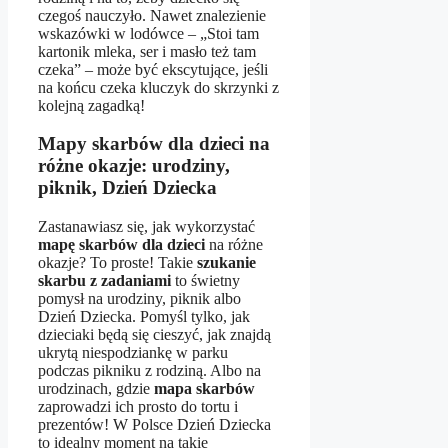
czegoś nauczyło. Nawet znalezienie
wskazówki w lodówce – „Stoi tam
kartonik mleka, ser i masło też tam
czeka” – może być ekscytujące, jeśli
na końcu czeka kluczyk do skrzynki z
kolejną zagadką!
Mapy skarbów dla dzieci na
różne okazje: urodziny,
piknik, Dzień Dziecka
Zastanawiasz się, jak wykorzystać
mapę skarbów dla dzieci
na różne
okazje? To proste! Takie
szukanie
skarbu z zadaniami
to świetny
pomysł na urodziny, piknik albo
Dzień Dziecka. Pomyśl tylko, jak
dzieciaki będą się cieszyć, jak znajdą
ukrytą niespodziankę w parku
podczas pikniku z rodziną. Albo na
urodzinach, gdzie
mapa skarbów
zaprowadzi ich prosto do tortu i
prezentów! W Polsce Dzień Dziecka
to idealny moment na takie