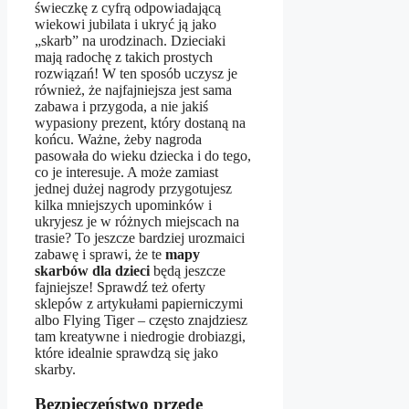
świeczkę z cyfrą odpowiadającą
wiekowi jubilata i ukryć ją jako
„skarb” na urodzinach. Dzieciaki
mają radochę z takich prostych
rozwiązań! W ten sposób uczysz je
również, że najfajniejsza jest sama
zabawa i przygoda, a nie jakiś
wypasiony prezent, który dostaną na
końcu. Ważne, żeby nagroda
pasowała do wieku dziecka i do tego,
co je interesuje. A może zamiast
jednej dużej nagrody przygotujesz
kilka mniejszych upominków i
ukryjesz je w różnych miejscach na
trasie? To jeszcze bardziej urozmaici
zabawę i sprawi, że te
mapy
skarbów dla dzieci
będą jeszcze
fajniejsze! Sprawdź też oferty
sklepów z artykułami papierniczymi
albo Flying Tiger – często znajdziesz
tam kreatywne i niedrogie drobiazgi,
które idealnie sprawdzą się jako
skarby.
Bezpieczeństwo przede