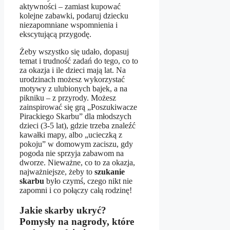
aktywności – zamiast kupować
kolejne zabawki, podaruj dziecku
niezapomniane wspomnienia i
ekscytującą przygodę.
Żeby wszystko się udało, dopasuj
temat i trudność zadań do tego, co to
za okazja i ile dzieci mają lat. Na
urodzinach możesz wykorzystać
motywy z ulubionych bajek, a na
pikniku – z przyrody. Możesz
zainspirować się grą „Poszukiwacze
Pirackiego Skarbu” dla młodszych
dzieci (3-5 lat), gdzie trzeba znaleźć
kawałki mapy, albo „ucieczką z
pokoju” w domowym zaciszu, gdy
pogoda nie sprzyja zabawom na
dworze. Nieważne, co to za okazja,
najważniejsze, żeby to
szukanie
skarbu
było czymś, czego nikt nie
zapomni i co połączy całą rodzinę!
Jakie skarby ukryć?
Pomysły na nagrody, które