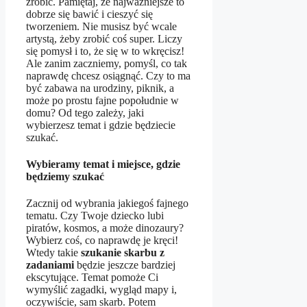
zrobić. Pamiętaj, że najważniejsze to
dobrze się bawić i cieszyć się
tworzeniem. Nie musisz być wcale
artystą, żeby zrobić coś super. Liczy
się pomysł i to, że się w to wkręcisz!
Ale zanim zaczniemy, pomyśl, co tak
naprawdę chcesz osiągnąć. Czy to ma
być zabawa na urodziny, piknik, a
może po prostu fajne popołudnie w
domu? Od tego zależy, jaki
wybierzesz temat i gdzie będziecie
szukać.
Wybieramy temat i miejsce, gdzie
będziemy szukać
Zacznij od wybrania jakiegoś fajnego
tematu. Czy Twoje dziecko lubi
piratów, kosmos, a może dinozaury?
Wybierz coś, co naprawdę je kręci!
Wtedy takie
szukanie skarbu z
zadaniami
będzie jeszcze bardziej
ekscytujące. Temat pomoże Ci
wymyślić zagadki, wygląd mapy i,
oczywiście, sam skarb. Potem