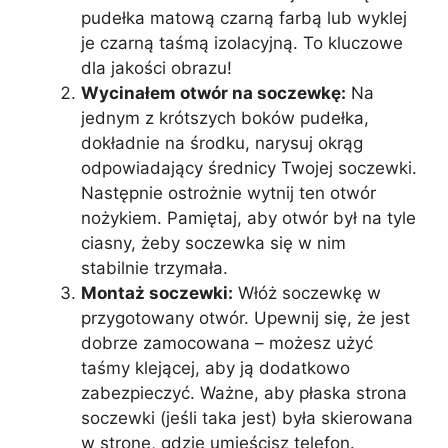
pudełka matową czarną farbą lub wyklej
je czarną taśmą izolacyjną. To kluczowe
dla jakości obrazu!
Wycinałem otwór na soczewkę:
Na
jednym z krótszych boków pudełka,
dokładnie na środku, narysuj okrąg
odpowiadający średnicy Twojej soczewki.
Następnie ostrożnie wytnij ten otwór
nożykiem. Pamiętaj, aby otwór był na tyle
ciasny, żeby soczewka się w nim
stabilnie trzymała.
Montaż soczewki:
Włóż soczewkę w
przygotowany otwór. Upewnij się, że jest
dobrze zamocowana – możesz użyć
taśmy klejącej, aby ją dodatkowo
zabezpieczyć. Ważne, aby płaska strona
soczewki (jeśli taka jest) była skierowana
w stronę, gdzie umieścisz telefon.