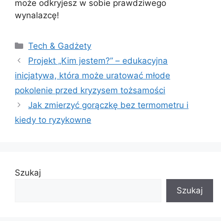
może odkryjesz w sobie prawdziwego
wynalazcę!
Kategorie
Tech & Gadżety
Projekt „Kim jestem?” – edukacyjna
inicjatywa, która może uratować młode
pokolenie przed kryzysem tożsamości
Jak zmierzyć gorączkę bez termometru i
kiedy to ryzykowne
Szukaj
Szukaj