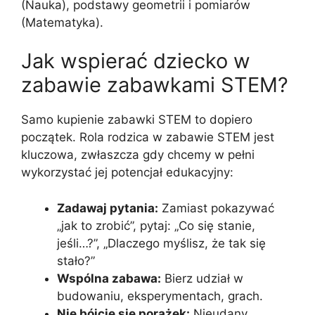
(Nauka), podstawy geometrii i pomiarów
(Matematyka).
Jak wspierać dziecko w
zabawie zabawkami STEM?
Samo kupienie zabawki STEM to dopiero
początek. Rola rodzica w zabawie STEM jest
kluczowa, zwłaszcza gdy chcemy w pełni
wykorzystać jej potencjał edukacyjny:
Zadawaj pytania:
Zamiast pokazywać
„jak to zrobić”, pytaj: „Co się stanie,
jeśli…?”, „Dlaczego myślisz, że tak się
stało?”
Wspólna zabawa:
Bierz udział w
budowaniu, eksperymentach, grach.
Nie bójcie się porażek:
Nieudany