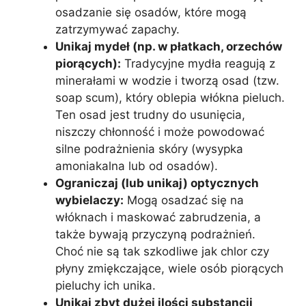
osadzanie się osadów, które mogą
zatrzymywać zapachy.
Unikaj mydeł (np. w płatkach, orzechów
piorących):
Tradycyjne mydła reagują z
minerałami w wodzie i tworzą osad (tzw.
soap scum), który oblepia włókna pieluch.
Ten osad jest trudny do usunięcia,
niszczy chłonność i może powodować
silne podrażnienia skóry (wysypka
amoniakalna lub od osadów).
Ograniczaj (lub unikaj) optycznych
wybielaczy:
Mogą osadzać się na
włóknach i maskować zabrudzenia, a
także bywają przyczyną podrażnień.
Choć nie są tak szkodliwe jak chlor czy
płyny zmiękczające, wiele osób piorących
pieluchy ich unika.
Unikaj zbyt dużej ilości substancji