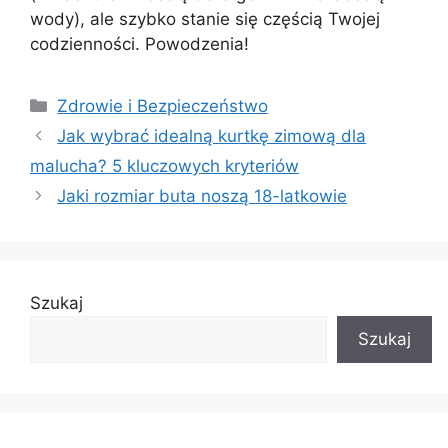
wody), ale szybko stanie się częścią Twojej
codzienności. Powodzenia!
Kategorie
Zdrowie i Bezpieczeństwo
Jak wybrać idealną kurtkę zimową dla
malucha? 5 kluczowych kryteriów
Jaki rozmiar buta noszą 18-latkowie
Szukaj
Szukaj