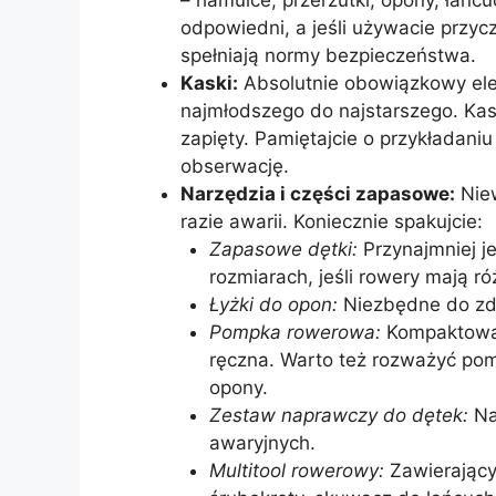
odpowiedni, a jeśli używacie przycz
spełniają normy bezpieczeństwa.
Kaski:
Absolutnie obowiązkowy ele
najmłodszego do najstarszego. Ka
zapięty. Pamiętajcie o przykładaniu
obserwację.
Narzędzia i części zapasowe:
Niew
razie awarii. Koniecznie spakujcie:
Zapasowe dętki:
Przynajmniej je
rozmiarach, jeśli rowery mają ró
Łyżki do opon:
Niezbędne do zdj
Pompka rowerowa:
Kompaktowa
ręczna. Warto też rozważyć p
opony.
Zestaw naprawczy do dętek:
Na
awaryjnych.
Multitool rowerowy:
Zawierający