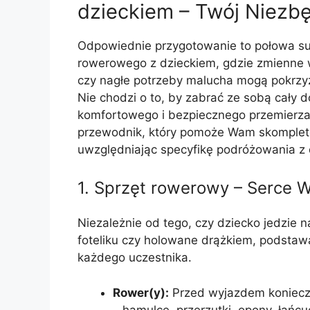
dzieckiem – Twój Niezb
Odpowiednie przygotowanie to połowa su
rowerowego z dzieckiem, gdzie zmienne 
czy nagłe potrzeby malucha mogą pokrzyż
Nie chodzi o to, by zabrać ze sobą cały 
komfortowego i bezpiecznego przemierzan
przewodnik, który pomoże Wam skompleto
uwzględniając specyfikę podróżowania z 
1. Sprzęt rowerowy – Serce
Niezależnie od tego, czy dziecko jedzie
foteliku czy holowane drążkiem, podstaw
każdego uczestnika.
Rower(y):
Przed wyjazdem konieczn
– hamulce, przerzutki, opony, łańcu