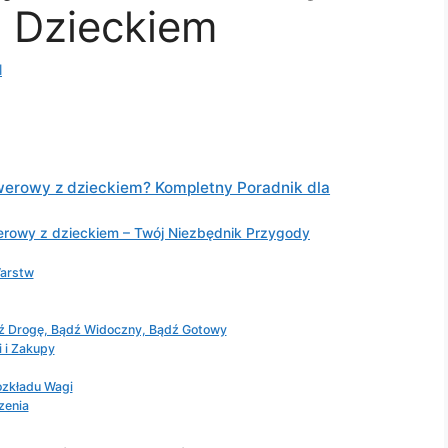
 Dzieckiem
l
werowy z dzieckiem? Kompletny Poradnik dla
erowy z dzieckiem – Twój Niezbędnik Przygody
Warstw
dź Drogę, Bądź Widoczny, Bądź Gotowy
i i Zakupy
ozkładu Wagi
zenia