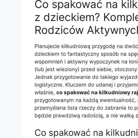
Co spakować na kil
z dzieckiem? Komple
Rodziców Aktywnyc
Planujecie kilkudniową przygodę na dwó
dzieckiem to fantastyczny sposób na sp
wspomnień i aktywny wypoczynek na łonie
(lub jest wieziony) przed siebie, otoczon
Jednak przygotowanie do takiego wyjazdu
logistyczne. Kluczem do udanej i przyje
właśnie,
co spakować na kilkudniowy ra
przygotowanym na każdą ewentualność, a
przemyślana lista rzeczy do zabrania to 
będzie prawdziwą radością, a nie walką 
Co spakować na kilkudn