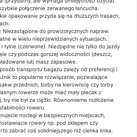
a (przydatny, ale wymaga umiejętności użycia).
zybkie połączenie zerwanego łańcucha.
ie opakowanie przyda się na dłuższych trasach,
ach.
:
Niezastąpione do prowizorycznych napraw.
tne w wielu nieprzewidzianych sytuacjach.
 i tylne (czerwone). Niezbędne nie tylko do jazdy
esie czy podczas gorszej widoczności (deszcz,
 naładowane lub masz zapasowe.
osób transportu bagażu zależy od preferencji i
ażnik to popularne rozwiązanie, pozwalające
sakw przednich, torby na kierownicę czy torby
własnym rowerze może mieć mały plecak z
, by nie był za ciężki. Równomierne rozłożenie
tabilności roweru.
anujecie noclegi w bezpiecznych miejscach,
 zostawiacie rowery np. pod sklepem czy
rto zabrać coś solidniejszego niż cienka linka.