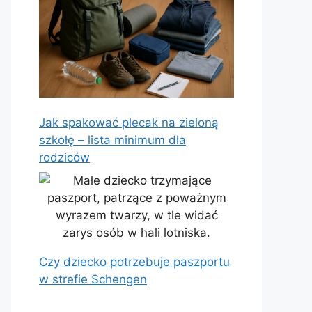
Jak spakować plecak na zieloną
szkołę – lista minimum dla
rodziców
Czy dziecko potrzebuje paszportu
w strefie Schengen