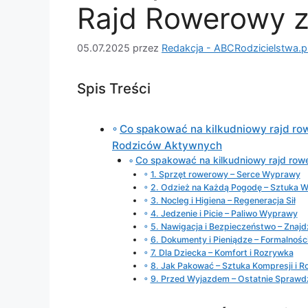
Rajd Rowerowy z
05.07.2025
przez
Redakcja - ABCRodzicielstwa.p
Spis Treści
Co spakować na kilkudniowy rajd ro
Rodziców Aktywnych
Co spakować na kilkudniowy rajd row
1. Sprzęt rowerowy – Serce Wyprawy
2. Odzież na Każdą Pogodę – Sztuka 
3. Nocleg i Higiena – Regeneracja Sił
4. Jedzenie i Picie – Paliwo Wyprawy
5. Nawigacja i Bezpieczeństwo – Znaj
6. Dokumenty i Pieniądze – Formalnośc
7. Dla Dziecka – Komfort i Rozrywka
8. Jak Pakować – Sztuka Kompresji i R
9. Przed Wyjazdem – Ostatnie Sprawd