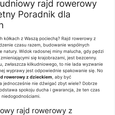
kudniowy rajd rowerowy
tny Poradnik dla
h
ch kółkach z Waszą pociechą? Rajd rowerowy z
ędzenie czasu razem, budowanie wspólnych
 natury. Widok radosnej miny malucha, gdy pędzi
y zmieniającymi się krajobrazami, jest bezcenny.
, zwłaszcza kilkudniowego, to nie lada wyzwanie
mnej wyprawy jest odpowiednie spakowanie się. No
jd rowerowy z dzieckiem
, aby być
 jednocześnie nie dźwigać zbyt wiele? Dobrze
podstawa spokoju ducha i gwarancja, że ten czas
z niedogodnościami.
iowy rajd rowerowy z