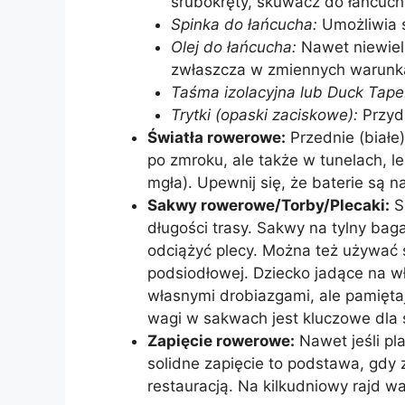
śrubokręty, skuwacz do łańcuch
Spinka do łańcucha:
Umożliwia s
Olej do łańcucha:
Nawet niewielk
zwłaszcza w zmiennych warunk
Taśma izolacyjna lub Duck Tape
Trytki (opaski zaciskowe):
Przyda
Światła rowerowe:
Przednie (białe)
po zmroku, ale także w tunelach, l
mgła). Upewnij się, że baterie są
Sakwy rowerowe/Torby/Plecaki:
Sp
długości trasy. Sakwy na tylny bag
odciążyć plecy. Można też używać 
podsiodłowej. Dziecko jadące na 
własnymi drobiazgami, ale pamiętaj
wagi w sakwach jest kluczowe dla s
Zapięcie rowerowe:
Nawet jeśli pl
solidne zapięcie to podstawa, gdy
restauracją. Na kilkudniowy rajd wa