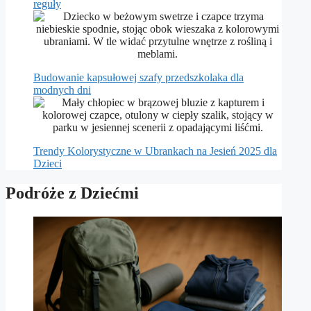
reguły
Budowanie kapsułowej szafy przedszkolaka dla
modnych dni
Trendy Kolorystyczne w Ubrankach na Jesień 2025 dla
Dzieci
Podróże z Dziećmi