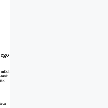
jego
e miód,
ytanie:
jak
iąca