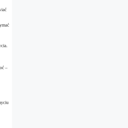
wiać
zymać
cia.
oć –
myciu