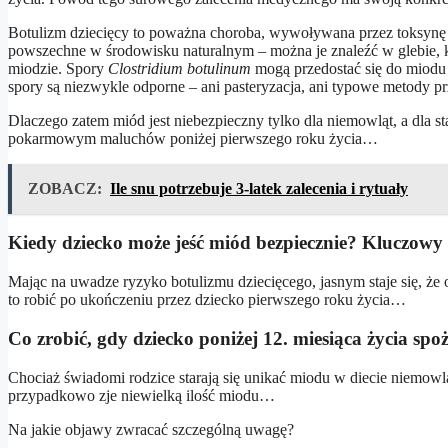
Botulizm dziecięcy to poważna choroba, wywoływana przez toksynę
powszechne w środowisku naturalnym – można je znaleźć w glebie, 
miodzie. Spory
Clostridium botulinum
mogą przedostać się do miodu 
spory są niezwykle odporne – ani pasteryzacja, ani typowe metody pr
Dlaczego zatem miód jest niebezpieczny tylko dla niemowląt, a dla st
pokarmowym maluchów poniżej pierwszego roku życia…
ZOBACZ:
Ile snu potrzebuje 3-latek zalecenia i rytuały
Kiedy dziecko może jeść miód bezpiecznie? Kluczowy 
Mając na uwadze ryzyko botulizmu dziecięcego, jasnym staje się, że
to robić po ukończeniu przez dziecko pierwszego roku życia…
Co zrobić, gdy dziecko poniżej 12. miesiąca życia spo
Chociaż świadomi rodzice starają się unikać miodu w diecie niemowlą
przypadkowo zje niewielką ilość miodu…
Na jakie objawy zwracać szczególną uwagę?