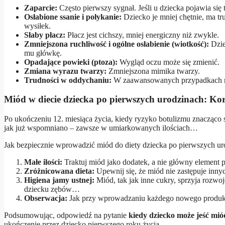
Zaparcie:
Często pierwszy sygnał. Jeśli u dziecka pojawia się
Osłabione ssanie i połykanie:
Dziecko je mniej chętnie, ma tr
wysiłek.
Słaby płacz:
Płacz jest cichszy, mniej energiczny niż zwykle.
Zmniejszona ruchliwość i ogólne osłabienie (wiotkość):
Dziec
mu główkę.
Opadające powieki (ptoza):
Wygląd oczu może się zmienić.
Zmiana wyrazu twarzy:
Zmniejszona mimika twarzy.
Trudności w oddychaniu:
W zaawansowanych przypadkach moż
Miód w diecie dziecka po pierwszych urodzinach: Kor
Po ukończeniu 12. miesiąca życia, kiedy ryzyko botulizmu znacząco 
jak już wspomniano – zawsze w umiarkowanych ilościach…
Jak bezpiecznie wprowadzić miód do diety dziecka po pierwszych u
Małe ilości:
Traktuj miód jako dodatek, a nie główny element
Zróżnicowana dieta:
Upewnij się, że miód nie zastępuje inny
Higiena jamy ustnej:
Miód, tak jak inne cukry, sprzyja rozwo
dziecku zębów…
Obserwacja:
Jak przy wprowadzaniu każdego nowego produktu
Podsumowując, odpowiedź na pytanie
kiedy dziecko może jeść mió
ukończenie przez dziecko pierwszego roku życia…