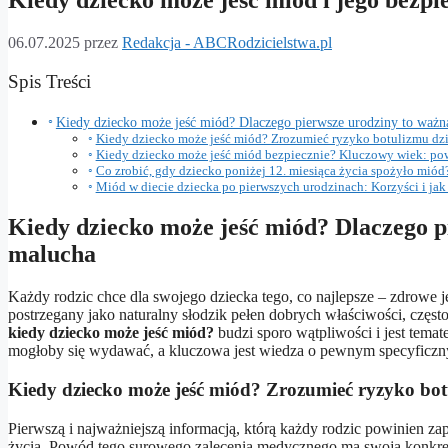
Kiedy dziecko może jeść miód i jego bezpi
06.07.2025
przez
Redakcja - ABCRodzicielstwa.pl
Spis Treści
Kiedy dziecko może jeść miód? Dlaczego pierwsze urodziny to ważn
Kiedy dziecko może jeść miód? Zrozumieć ryzyko botulizmu dz
Kiedy dziecko może jeść miód bezpiecznie? Kluczowy wiek: pow
Co zrobić, gdy dziecko poniżej 12. miesiąca życia spożyło miód
Miód w diecie dziecka po pierwszych urodzinach: Korzyści i ja
Kiedy dziecko może jeść miód? Dlaczego p
malucha
Każdy rodzic chce dla swojego dziecka tego, co najlepsze – zdrowe j
postrzegany jako naturalny słodzik pełen dobrych właściwości, częst
kiedy dziecko może jeść miód?
budzi sporo wątpliwości i jest temat
mogłoby się wydawać, a kluczowa jest wiedza o pewnym specyficz
Kiedy dziecko może jeść miód? Zrozumieć ryzyko bot
Pierwszą i najważniejszą informacją, którą każdy rodzic powinien zapa
życia. Powód tego surowego zalecenia medycznego ma swoją konkretn