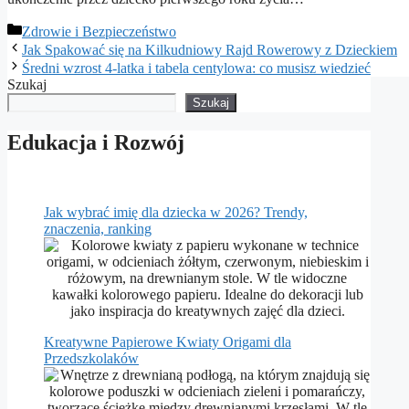
Kategorie
Zdrowie i Bezpieczeństwo
Jak Spakować się na Kilkudniowy Rajd Rowerowy z Dzieckiem
Średni wzrost 4-latka i tabela centylowa: co musisz wiedzieć
Szukaj
Szukaj
Edukacja i Rozwój
Jak wybrać imię dla dziecka w 2026? Trendy,
znaczenia, ranking
Kreatywne Papierowe Kwiaty Origami dla
Przedszkolaków