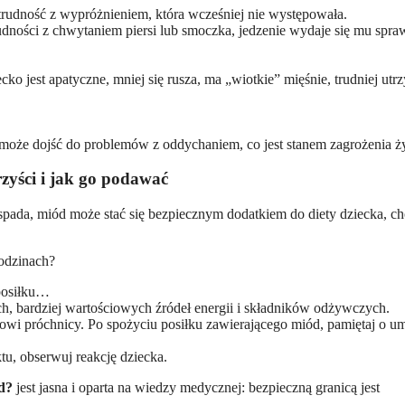
 trudność z wypróżnieniem, która wcześniej nie występowała.
udności z chwytaniem piersi lub smoczka, jedzenie wydaje się mu spra
ko jest apatyczne, mniej się rusza, ma „wiotkie” mięśnie, trudniej utr
e dojść do problemów z oddychaniem, co jest stanem zagrożenia ży
zyści i jak go podawać
spada, miód może stać się bezpiecznym dodatkiem do diety dziecka, ch
rodzinach?
 posiłku…
ch, bardziej wartościowych źródeł energii i składników odżywczych.
jowi próchnicy. Po spożyciu posiłku zawierającego miód, pamiętaj o u
, obserwuj reakcję dziecka.
d?
jest jasna i oparta na wiedzy medycznej: bezpieczną granicą jest