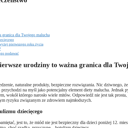
eczeństwo
a granica dla Twojego malucha
iecięcego
yżej pierwszego roku życia
?
k go podawać
ierwsze urodziny to ważna granica dla Two
edzenie, naturalne produkty, bezpieczne rozwiązania. Nic dziwnego, ż
o przychodzi na myśl jako potencjalny element diety malucha. Jednak p
em, wokół którego narosło wiele mitów. Odpowiedź nie jest tak prosta, 
nym ryzyku związanym ze zdrowiem najmłodszych.
ulizmu dziecięcego
miętać, jest to, że miód nie jest bezpieczny dla dzieci poniżej 12. mies
ą, choć rzadką, przyczynę – botulizm dziecięcy.