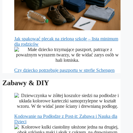
Jak spakować plecak na zieloną szkołę – lista minimum
dla rodziców
Czy dziecko potrzebuje paszportu w strefie Schengen
Zabawy & DIY
Kodowanie na Podłodze z Post-it: Zabawa i Nauka dla
Dzieci