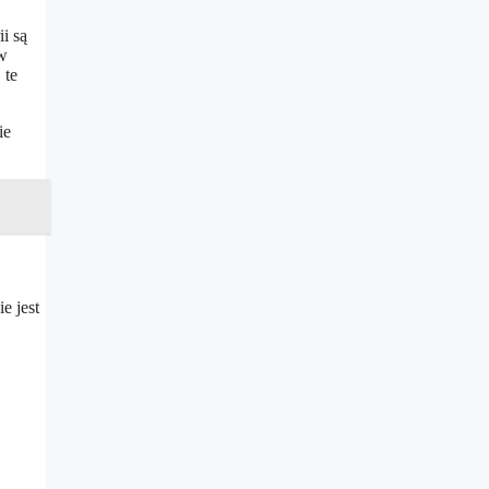
ii są
 w
 te
ie
e jest