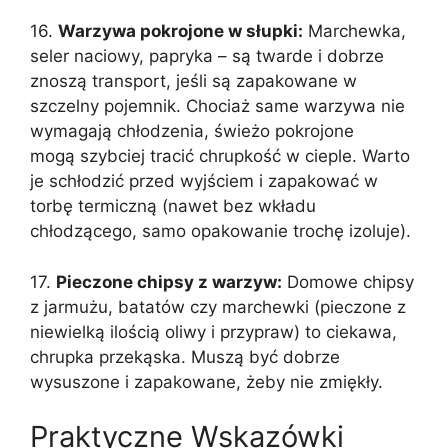
16.
Warzywa pokrojone w słupki:
Marchewka,
seler naciowy, papryka – są twarde i dobrze
znoszą transport, jeśli są zapakowane w
szczelny pojemnik. Chociaż same warzywa nie
wymagają chłodzenia, świeżo pokrojone
mogą szybciej tracić chrupkość w cieple. Warto
je schłodzić przed wyjściem i zapakować w
torbę termiczną (nawet bez wkładu
chłodzącego, samo opakowanie trochę izoluje).
17.
Pieczone chipsy z warzyw:
Domowe chipsy
z jarmużu, batatów czy marchewki (pieczone z
niewielką ilością oliwy i przypraw) to ciekawa,
chrupka przekąska. Muszą być dobrze
wysuszone i zapakowane, żeby nie zmiękły.
Praktyczne Wskazówki