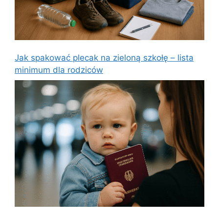
Jak spakować plecak na zieloną szkołę – lista
minimum dla rodziców