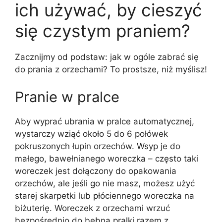
ich używać, by cieszyć
się czystym praniem?
Zacznijmy od podstaw: jak w ogóle zabrać się
do prania z orzechami? To prostsze, niż myślisz!
Pranie w pralce
Aby wyprać ubrania w pralce automatycznej,
wystarczy wziąć około 5 do 6 połówek
pokruszonych łupin orzechów. Wsyp je do
małego, bawełnianego woreczka – często taki
woreczek jest dołączony do opakowania
orzechów, ale jeśli go nie masz, możesz użyć
starej skarpetki lub płóciennego woreczka na
biżuterię. Woreczek z orzechami wrzuć
bezpośrednio do bębna pralki razem z