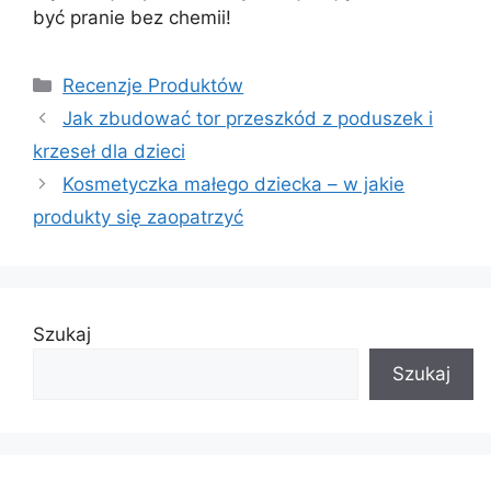
być pranie bez chemii!
Kategorie
Recenzje Produktów
Jak zbudować tor przeszkód z poduszek i
krzeseł dla dzieci
Kosmetyczka małego dziecka – w jakie
produkty się zaopatrzyć
Szukaj
Szukaj