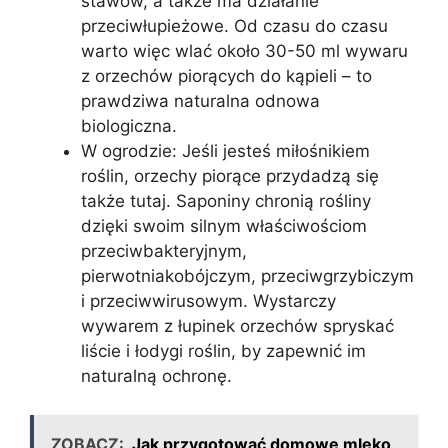
stawów, a także ma działanie
przeciwłupieżowe. Od czasu do czasu
warto więc wlać około 30-50 ml wywaru
z orzechów piorących do kąpieli – to
prawdziwa naturalna odnowa
biologiczna.
W ogrodzie: Jeśli jesteś miłośnikiem
roślin, orzechy piorące przydadzą się
także tutaj. Saponiny chronią rośliny
dzięki swoim silnym właściwościom
przeciwbakteryjnym,
pierwotniakobójczym, przeciwgrzybiczym
i przeciwwirusowym. Wystarczy
wywarem z łupinek orzechów spryskać
liście i łodygi roślin, by zapewnić im
naturalną ochronę.
ZOBACZ:
Jak przygotować domowe mleko