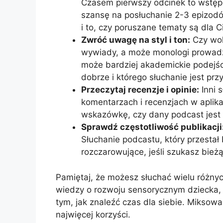
Czasem pierwszy odcinek to wstęp,
szansę na posłuchanie 2-3 epizodó
i to, czy poruszane tematy są dla 
Zwróć uwagę na styl i ton:
Czy wol
wywiady, a może monologi prowad
może bardziej akademickie podejści
dobrze i którego słuchanie jest prz
Przeczytaj recenzje i opinie:
Inni 
komentarzach i recenzjach w apli
wskazówkę, czy dany podcast jest 
Sprawdź częstotliwość publikacji
Słuchanie podcastu, który przesta
rozczarowujące, jeśli szukasz bieżą
Pamiętaj, że możesz słuchać wielu różn
wiedzy o rozwoju sensorycznym dziecka, i
tym, jak znaleźć czas dla siebie. Miksowa
najwięcej korzyści.