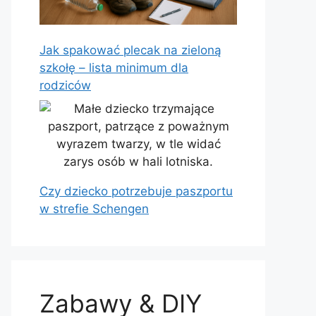
Jak spakować plecak na zieloną
szkołę – lista minimum dla
rodziców
Czy dziecko potrzebuje paszportu
w strefie Schengen
Zabawy & DIY