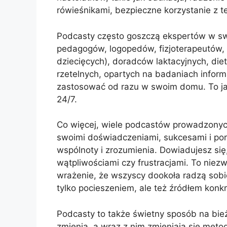
rówieśnikami, bezpieczne korzystanie z te
Podcasty często goszczą ekspertów w sw
pedagogów, logopedów, fizjoterapeutów, 
dziecięcych), doradców laktacyjnych, die
rzetelnych, opartych na badaniach infor
zastosować od razu w swoim domu. To ja
24/7.
Co więcej, wiele podcastów prowadzonych 
swoimi doświadczeniami, sukcesami i pora
wspólnoty i zrozumienia. Dowiadujesz się
wątpliwościami czy frustracjami. To ni
wrażenie, że wszyscy dookoła radzą sobie
tylko pocieszeniem, ale też źródłem kon
Podcasty to także świetny sposób na bież
zmienia, a wraz z nim zmieniają się met