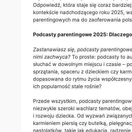
Odpowiedź, która staje się coraz bardzie
kontekście nadchodzącego roku 2025, war
parentingowych ma do zaoferowania pols
Podcasty parentingowe 2025: Dlaczego 
Zastanawiasz się, podcasty parentingowe 
nimi zachwyca?
To proste: podcasty to a
słuchać w dowolnym miejscu i czasie – 
sprzątania, spaceru z dzieckiem czy karmi
dopasowana do rytmu życia współczesnych
ich popularność stale rośnie?
Przede wszystkim, podcasty parentingow
niezwykle szeroki wachlarz tematów, obe
i rozwoju dziecka. Od wyzwań związanyc
karmieniem piersią czy butelką, pielęgnac
nastolatków, takie jak edukacja, radzenie