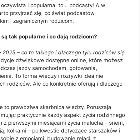
j oczywista i popularna, to… podcasty! A w
to przyjrzeć się, co świat podcastów
kim i zagranicznym rodzicom.
są tak popularne i co dają rodzicom?
2025 – co to takiego i dlaczego tylu rodziców się
udycje dźwiękowe dostępne online, które możesz
podczas jazdy samochodem, gotowania,
enia. To forma wiedzy i rozrywki idealnie
 rodziców. Ale co konkretnie oferują i dlaczego
e to prawdziwa skarbnica wiedzy. Poruszają
jmując praktycznie każdy aspekt życia rodzinnego
h z pierwszymi miesiącami życia malucha – snem,
ją, kolkami – po kwestie dotyczące starszaków i
 sobie z emocjami, budowanie relacji z