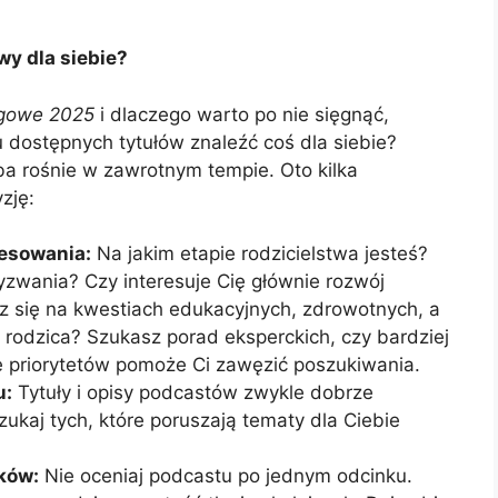
wy dla siebie?
ngowe 2025
i dlaczego warto po nie sięgnąć,
u dostępnych tytułów znaleźć coś dla siebie?
ba rośnie w zawrotnym tempie. Oto kilka
zję:
resowania:
Na jakim etapie rodzicielstwa jesteś?
yzwania? Czy interesuje Cię głównie rozwój
sz się na kwestiach edukacyjnych, zdrowotnych, a
rodzica? Szukasz porad eksperckich, czy bardziej
nie priorytetów pomoże Ci zawęzić poszukiwania.
u:
Tytuły i opisy podcastów zwykle dobrze
zukaj tych, które poruszają tematy dla Ciebie
ków:
Nie oceniaj podcastu po jednym odcinku.