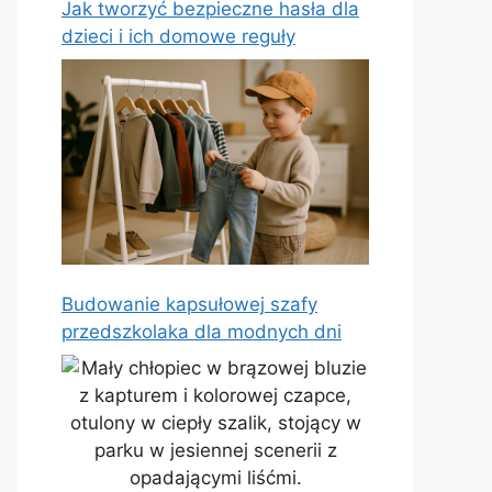
Jak tworzyć bezpieczne hasła dla
dzieci i ich domowe reguły
Budowanie kapsułowej szafy
przedszkolaka dla modnych dni