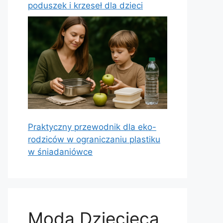
poduszek i krzeseł dla dzieci
Praktyczny przewodnik dla eko-
rodziców w ograniczaniu plastiku
w śniadaniówce
Moda Dziecięca