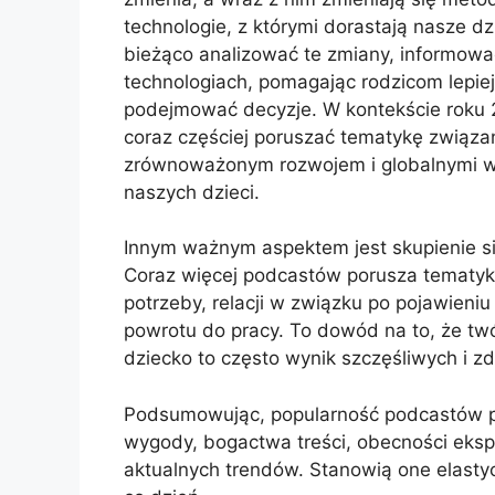
technologie, z którymi dorastają nasze dz
bieżąco analizować te zmiany, informow
technologiach, pomagając rodzicom lepiej
podejmować decyzje. W kontekście roku
coraz częściej poruszać tematykę związaną
zrównoważonym rozwojem i globalnymi wy
naszych dzieci.
Innym ważnym aspektem jest skupienie s
Coraz więcej podcastów porusza tematykę
potrzeby, relacji w związku po pojawieniu
powrotu do pracy. To dowód na to, że tw
dziecko to często wynik szczęśliwych i z
Podsumowując, popularność podcastów pa
wygody, bogactwa treści, obecności ekspe
aktualnych trendów. Stanowią one elasty