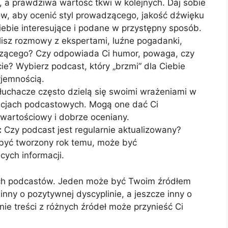
 a prawdziwa wartość tkwi w kolejnych. Daj sobie
w, aby ocenić styl prowadzącego, jakość dźwięku
Ciebie interesujące i podane w przystępny sposób.
isz rozmowy z ekspertami, luźne pogadanki,
zącego? Czy odpowiada Ci humor, powaga, czy
e? Wybierz podcast, który „brzmi” dla Ciebie
yjemnością.
słuchacze często dzielą się swoimi wrażeniami w
kacjach podcastowych. Mogą one dać Ci
wartościowy i dobrze oceniany.
:
Czy podcast jest regularnie aktualizowany?
ł być tworzony rok temu, może być
cych informacji.
ych podcastów. Jeden może być Twoim źródłem
nny o pozytywnej dyscyplinie, a jeszcze inny o
nie treści z różnych źródeł może przynieść Ci