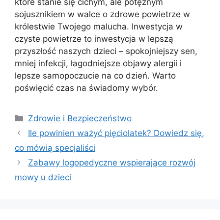
które stanie się cichym, ale potężnym
sojusznikiem w walce o zdrowe powietrze w
królestwie Twojego malucha. Inwestycja w
czyste powietrze to inwestycja w lepszą
przyszłość naszych dzieci – spokojniejszy sen,
mniej infekcji, łagodniejsze objawy alergii i
lepsze samopoczucie na co dzień. Warto
poświęcić czas na świadomy wybór.
Kategorie
Zdrowie i Bezpieczeństwo
Ile powinien ważyć pięciolatek? Dowiedz się,
co mówią specjaliści
Zabawy logopedyczne wspierające rozwój
mowy u dzieci