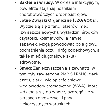
Bakterie i wirusy:
W okresie infekcyjnym,
powietrze staje się nośnikiem
chorobotwórczych drobnoustrojów.
Lotne Związki Organiczne (LZO/VOCs):
Wydzielają się z farb, lakierów, mebli
(zwłaszcza nowych), wykładzin, środków
czystości, kosmetyków, a nawet
zabawek. Mogą powodować bóle głowy,
podrażnienia oczu i dróg oddechowych, a
także mieć długofalowe skutki
zdrowotne.
Smog:
Zanieczyszczenia z zewnątrz, w
tym pyły zawieszone PM2.5 i PM10, tlenki
azotu, siarki, wielopierścieniowe
węglowodory aromatyczne (WWA), które
wdzierają się do wnętrz, szczególnie w
okresach grzewczych i przy
niekorzystnych warunkach