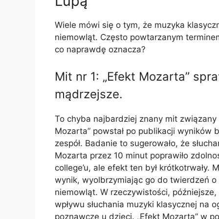
Lupą
Wiele mówi się o tym, że muzyka klasyc
niemowląt. Często powtarzanym terminem j
co naprawdę oznacza?
Mit nr 1: „Efekt Mozarta” spr
mądrzejsze.
To chyba najbardziej znany mit związany
Mozarta” powstał po publikacji wyników b
zespół. Badanie to sugerowało, że słuch
Mozarta przez 10 minut poprawiło zdoln
college’u, ale efekt ten był krótkotrwały.
wynik, wyolbrzymiając go do twierdzeń o t
niemowląt. W rzeczywistości, późniejsze,
wpływu słuchania muzyki klasycznej na o
poznawcze u dzieci. „Efekt Mozarta” w p