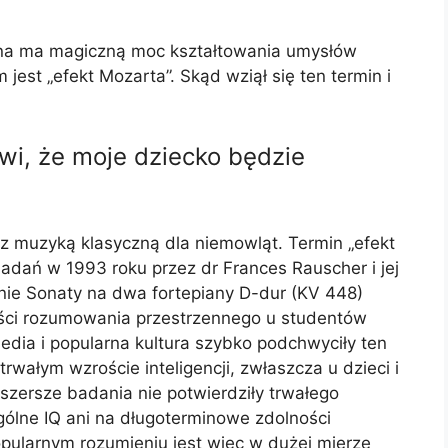
zna ma magiczną moc kształtowania umysłów
est „efekt Mozarta”. Skąd wziął się ten termin i
awi, że moje dziecko będzie
 z muzyką klasyczną dla niemowląt. Termin „efekt
adań w 1993 roku przez dr Frances Rauscher i jej
anie Sonaty na dwa fortepiany D-dur (KV 448)
ości rozumowania przestrzennego u studentów
 Media i popularna kultura szybko podchwyciły ten
rwałym wzroście inteligencji, zwłaszcza u dzieci i
 szersze badania nie potwierdziły trwałego
gólne IQ ani na długoterminowe zdolności
opularnym rozumieniu jest więc w dużej mierze