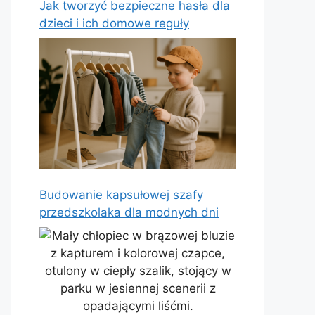
Jak tworzyć bezpieczne hasła dla
dzieci i ich domowe reguły
Budowanie kapsułowej szafy
przedszkolaka dla modnych dni