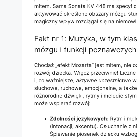
mitem. Sama Sonata KV 448 ma specyficzn
aktywować określone obszary mózgu stud
magiczny wpływ rozciągał się na niemowlę
Fakt nr 1: Muzyka, w tym kla
mózgu i funkcji poznawczych
Chociaż „efekt Mozarta” jest mitem, nie
rozwój dziecka. Wręcz przeciwnie! Liczne
i, co ważniejsze,
aktywne uczestnictwo
w 
słuchowe, ruchowe, emocjonalne, a także
różnorodne dźwięki, rytmy i melodie sty
może wspierać rozwój:
Zdolności językowych:
Rytm i mel
(intonacji, akcentu). Osłuchanie z 
Śpiewanie piosenek dziecku wzboga