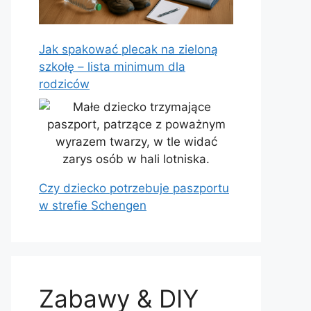
Jak spakować plecak na zieloną
szkołę – lista minimum dla
rodziców
Czy dziecko potrzebuje paszportu
w strefie Schengen
Zabawy & DIY