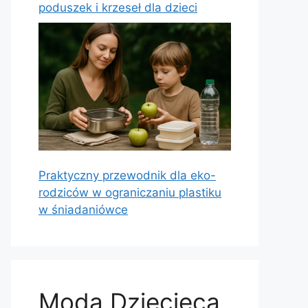
poduszek i krzeseł dla dzieci
Praktyczny przewodnik dla eko-
rodziców w ograniczaniu plastiku
w śniadaniówce
Moda Dziecięca