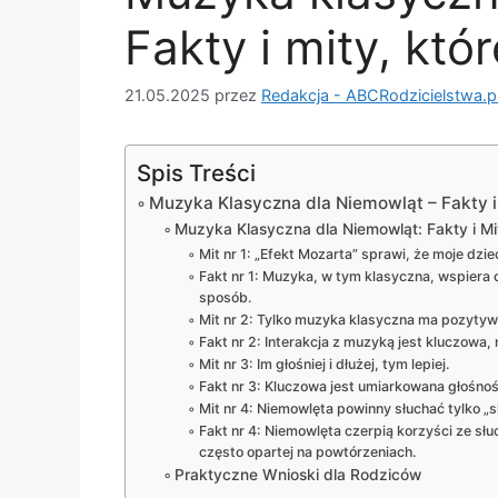
Fakty i mity, któ
21.05.2025
przez
Redakcja - ABCRodzicielstwa.p
Spis Treści
Muzyka Klasyczna dla Niemowląt – Fakty i
Muzyka Klasyczna dla Niemowląt: Fakty i M
Mit nr 1: „Efekt Mozarta” sprawi, że moje dzi
Fakt nr 1: Muzyka, w tym klasyczna, wspiera 
sposób.
Mit nr 2: Tylko muzyka klasyczna ma pozytyw
Fakt nr 2: Interakcja z muzyką jest kluczowa, n
Mit nr 3: Im głośniej i dłużej, tym lepiej.
Fakt nr 3: Kluczowa jest umiarkowana głośno
Mit nr 4: Niemowlęta powinny słuchać tylko „
Fakt nr 4: Niemowlęta czerpią korzyści ze słu
często opartej na powtórzeniach.
Praktyczne Wnioski dla Rodziców