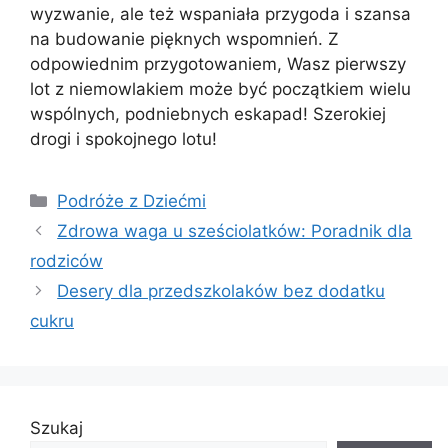
wyzwanie, ale też wspaniała przygoda i szansa
na budowanie pięknych wspomnień. Z
odpowiednim przygotowaniem, Wasz pierwszy
lot z niemowlakiem może być początkiem wielu
wspólnych, podniebnych eskapad! Szerokiej
drogi i spokojnego lotu!
Kategorie
Podróże z Dziećmi
Zdrowa waga u sześciolatków: Poradnik dla
rodziców
Desery dla przedszkolaków bez dodatku
cukru
Szukaj