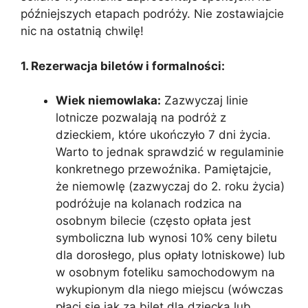
późniejszych etapach podróży. Nie zostawiajcie
nic na ostatnią chwilę!
1. Rezerwacja biletów i formalności:
Wiek niemowlaka:
Zazwyczaj linie
lotnicze pozwalają na podróż z
dzieckiem, które ukończyło 7 dni życia.
Warto to jednak sprawdzić w regulaminie
konkretnego przewoźnika. Pamiętajcie,
że niemowlę (zazwyczaj do 2. roku życia)
podróżuje na kolanach rodzica na
osobnym bilecie (często opłata jest
symboliczna lub wynosi 10% ceny biletu
dla dorosłego, plus opłaty lotniskowe) lub
w osobnym foteliku samochodowym na
wykupionym dla niego miejscu (wówczas
płaci się jak za bilet dla dziecka lub