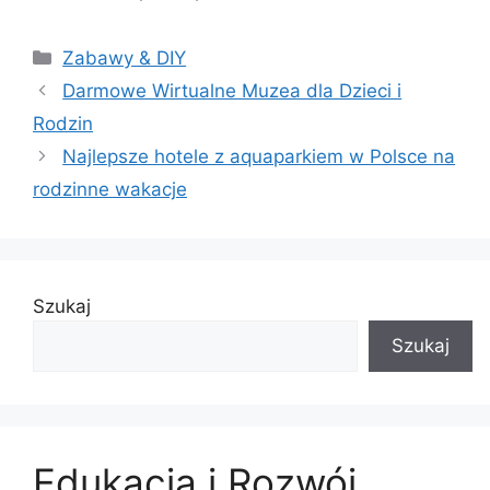
Kategorie
Zabawy & DIY
Darmowe Wirtualne Muzea dla Dzieci i
Rodzin
Najlepsze hotele z aquaparkiem w Polsce na
rodzinne wakacje
Szukaj
Szukaj
Edukacja i Rozwój