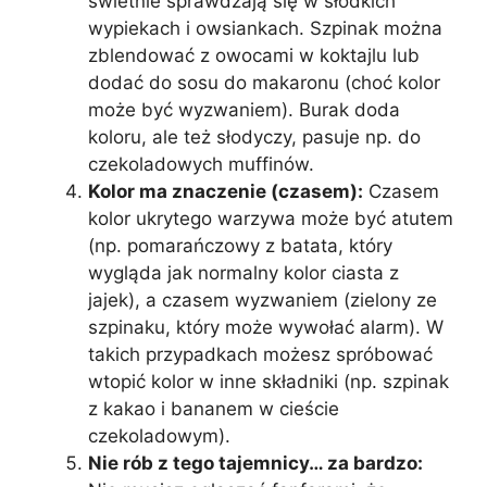
świetnie sprawdzają się w słodkich
wypiekach i owsiankach. Szpinak można
zblendować z owocami w koktajlu lub
dodać do sosu do makaronu (choć kolor
może być wyzwaniem). Burak doda
koloru, ale też słodyczy, pasuje np. do
czekoladowych muffinów.
Kolor ma znaczenie (czasem):
Czasem
kolor ukrytego warzywa może być atutem
(np. pomarańczowy z batata, który
wygląda jak normalny kolor ciasta z
jajek), a czasem wyzwaniem (zielony ze
szpinaku, który może wywołać alarm). W
takich przypadkach możesz spróbować
wtopić kolor w inne składniki (np. szpinak
z kakao i bananem w cieście
czekoladowym).
Nie rób z tego tajemnicy… za bardzo: