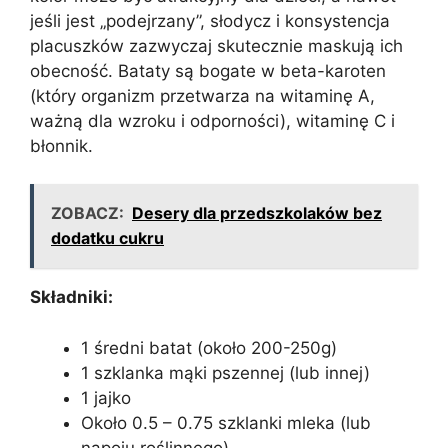
jeśli jest „podejrzany”, słodycz i konsystencja
placuszków zazwyczaj skutecznie maskują ich
obecność. Bataty są bogate w beta-karoten
(który organizm przetwarza na witaminę A,
ważną dla wzroku i odporności), witaminę C i
błonnik.
ZOBACZ:
Desery dla przedszkolaków bez
dodatku cukru
Składniki:
1 średni batat (około 200-250g)
1 szklanka mąki pszennej (lub innej)
1 jajko
Około 0.5 – 0.75 szklanki mleka (lub
napoju roślinnego)