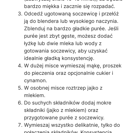
bardzo miękka i zacznie się rozpadać.
Odcedź ugotowaną soczewicę i przełóż
ją do blendera lub wysokiego naczynia.
Zblenduj na bardzo gładkie purée. Jeśli
purée jest zbyt gęste, możesz dodać
łyżkę lub dwie mleka lub wody z
gotowania soczewicy, aby uzyskać
idealnie gładką konsystencję.
W dużej misce wymieszaj mąkę, proszek
do pieczenia oraz opcjonalnie cukier i
cynamon.
W osobnej misce roztrzep jajko z
mlekiem.
Do suchych składników dodaj mokre
składniki (jajko z mlekiem) oraz
przygotowane purée z soczewicy.
Wymieszaj wszystko delikatnie, tylko do
połączenia składników. Konsystencja