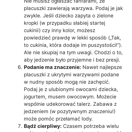
Nie musisz ogłaszać fanfarami, że
placuszki zawierają warzywa. Podaj je jak
zwykle. Jeśli dziecko zapyta o zielone
kropki (w przypadku słabiej startej
cukinii) czy inny kolor, możesz
powiedzieć prawdę w lekki sposób („Tak,
to cukinia, która dodaje im puszystości!”).
Ale nie skupiaj na tym uwagi. Chodzi o to,
aby jedzenie było przyjemne i bez presji.
Podanie ma znaczenie:
Nawet najlepsze
placuszki z ukrytymi warzywami podane
w nudny sposób mogą nie zachęcić.
Podaj je z ulubionymi owocami dziecka,
jogurtem, musem owocowym. Możecie
wspólnie udekorować talerz. Zabawa z
jedzeniem (w pozytywnym znaczeniu!)
może pomóc przełamać lody.
Bądź cierpliwy:
Czasem potrzeba wielu