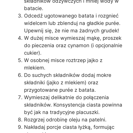
składników odżywczych i mniej wody w
batacie.
Odcedź ugotowanego batata i rozgnieć
widelcem lub zblenduj na gładkie purée.
Upewnij się, że nie ma żadnych grudek!
W dużej misce wymieszaj mąkę, proszek
do pieczenia oraz cynamon (i opcjonalnie
cukier).
W osobnej misce roztrzep jajko z
mlekiem.
Do suchych składników dodaj mokre
składniki (jajko z mlekiem) oraz
przygotowane purée z batata.
Wymieszaj delikatnie do połączenia
składników. Konsystencja ciasta powinna
być jak na tradycyjne placuszki.
Rozgrzej odrobinę oleju na patelni.
Nakładaj porcje ciasta łyżką, formując