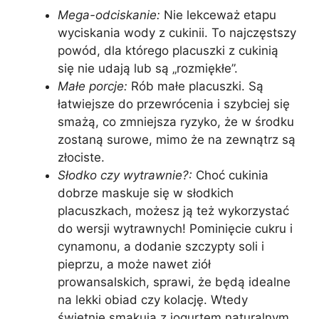
Mega-odciskanie:
Nie lekceważ etapu
wyciskania wody z cukinii. To najczęstszy
powód, dla którego placuszki z cukinią
się nie udają lub są „rozmiękłe”.
Małe porcje:
Rób małe placuszki. Są
łatwiejsze do przewrócenia i szybciej się
smażą, co zmniejsza ryzyko, że w środku
zostaną surowe, mimo że na zewnątrz są
złociste.
Słodko czy wytrawnie?:
Choć cukinia
dobrze maskuje się w słodkich
placuszkach, możesz ją też wykorzystać
do wersji wytrawnych! Pominięcie cukru i
cynamonu, a dodanie szczypty soli i
pieprzu, a może nawet ziół
prowansalskich, sprawi, że będą idealne
na lekki obiad czy kolację. Wtedy
świetnie smakują z jogurtem naturalnym