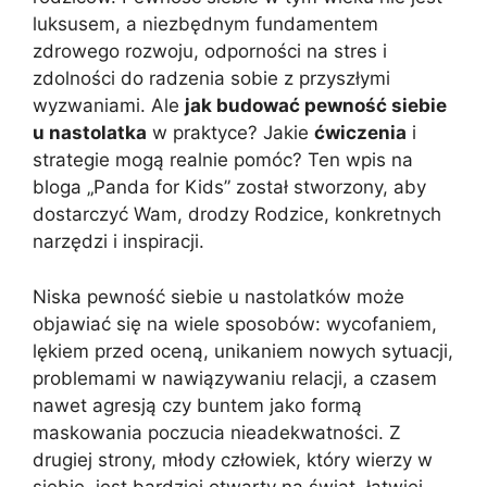
luksusem, a niezbędnym fundamentem
zdrowego rozwoju, odporności na stres i
zdolności do radzenia sobie z przyszłymi
wyzwaniami. Ale
jak budować pewność siebie
u nastolatka
w praktyce? Jakie
ćwiczenia
i
strategie mogą realnie pomóc? Ten wpis na
bloga „Panda for Kids” został stworzony, aby
dostarczyć Wam, drodzy Rodzice, konkretnych
narzędzi i inspiracji.
Niska pewność siebie u nastolatków może
objawiać się na wiele sposobów: wycofaniem,
lękiem przed oceną, unikaniem nowych sytuacji,
problemami w nawiązywaniu relacji, a czasem
nawet agresją czy buntem jako formą
maskowania poczucia nieadekwatności. Z
drugiej strony, młody człowiek, który wierzy w
siebie, jest bardziej otwarty na świat, łatwiej