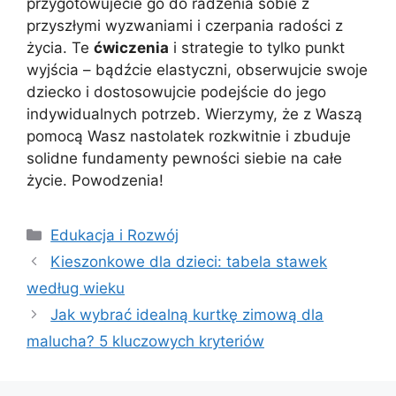
przygotowujecie go do radzenia sobie z
przyszłymi wyzwaniami i czerpania radości z
życia. Te
ćwiczenia
i strategie to tylko punkt
wyjścia – bądźcie elastyczni, obserwujcie swoje
dziecko i dostosowujcie podejście do jego
indywidualnych potrzeb. Wierzymy, że z Waszą
pomocą Wasz nastolatek rozkwitnie i zbuduje
solidne fundamenty pewności siebie na całe
życie. Powodzenia!
Kategorie
Edukacja i Rozwój
Kieszonkowe dla dzieci: tabela stawek
według wieku
Jak wybrać idealną kurtkę zimową dla
malucha? 5 kluczowych kryteriów