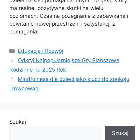
dzielenia się i pomagania innym. To gest, który
ma realne, pozytywne skutki na wielu
poziomach. Czas na pożegnanie z zabawkami i
powitanie nowej przestrzeni i satysfakcji z
pomagania!
Kategorie
Edukacja i Rozwój
Odkryj Najpopularniejsze Gry Planszowe
Rodzinne na 2025 Rok
Mindfulness dla dzieci jako klucz do spokoju
i równowagi
Szukaj
Szukaj