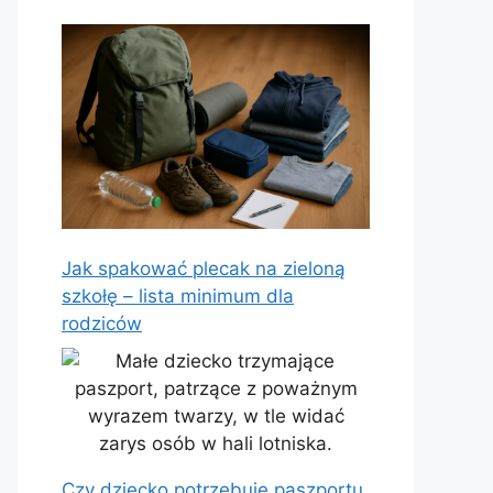
Jak spakować plecak na zieloną
szkołę – lista minimum dla
rodziców
Czy dziecko potrzebuje paszportu