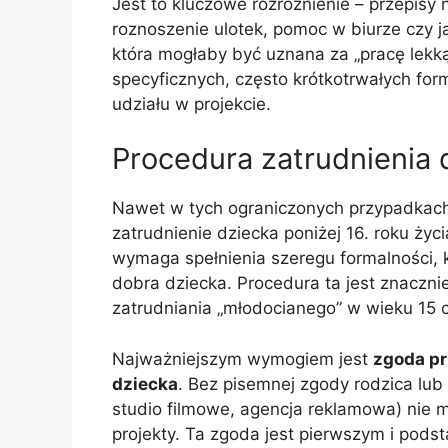
Jest to kluczowe rozróżnienie – przepisy 
roznoszenie ulotek, pomoc w biurze czy j
która mogłaby być uznana za „pracę lekk
specyficznych, często krótkotrwałych for
udziału w projekcie.
Procedura zatrudnienia d
Nawet w tych ograniczonych przypadkach 
zatrudnienie dziecka poniżej 16. roku życi
wymaga spełnienia szeregu formalności, 
dobra dziecka. Procedura ta jest znaczn
zatrudniania „młodocianego” w wieku 15 c
Najważniejszym wymogiem jest
zgoda pr
dziecka
. Bez pisemnej zgody rodzica lub
studio filmowe, agencja reklamowa) nie 
projekty. Ta zgoda jest pierwszym i pod