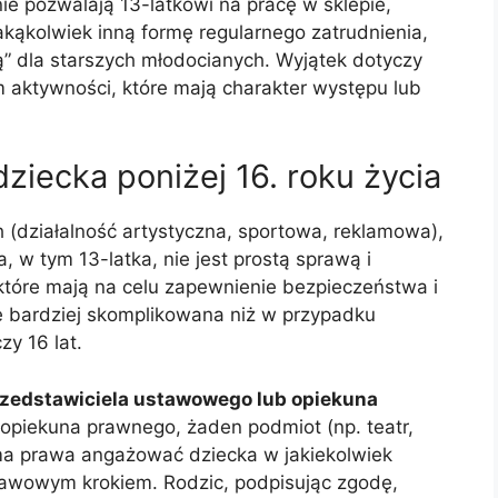
nie pozwalają 13-latkowi na pracę w sklepie,
akąkolwiek inną formę regularnego zatrudnienia,
ą” dla starszych młodocianych. Wyjątek dotyczy
m aktywności, które mają charakter występu lub
ziecka poniżej 16. roku życia
(działalność artystyczna, sportowa, reklamowa),
a, w tym 13-latka, nie jest prostą sprawą i
które mają na celu zapewnienie bezpieczeństwa i
ie bardziej skomplikowana niż w przypadku
zy 16 lat.
zedstawiciela ustawowego lub opiekuna
 opiekuna prawnego, żaden podmiot (np. teatr,
ma prawa angażować dziecka w jakiekolwiek
stawowym krokiem. Rodzic, podpisując zgodę,