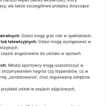
To bardzo wąski zakres aktywności, który
racy, ale także szczegółowe przepisy dotyczące
atralnych:
Dzieci mogą grać role w spektaklach.
lub telewizyjnych:
Dzieci mogą występować w
wizyjnych.
 często angażowane do udziału w spotach
ych:
Młodzi sportowcy mogą uczestniczyć w
z otrzymywaniem nagród czy stypendiów, co w
mę „zarobkowania”, choć regulowaną odrębnie
przykład udział w sesjach zdjęciowych,